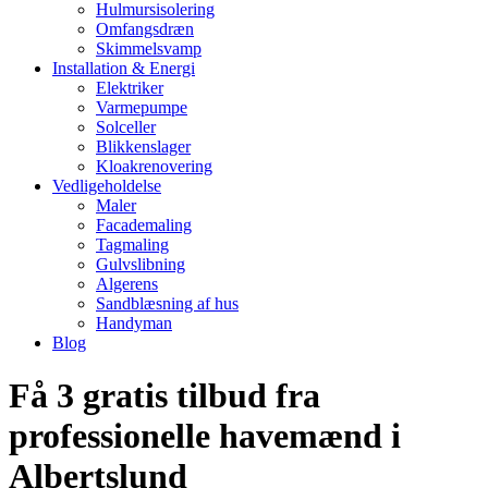
Hulmursisolering
Omfangsdræn
Skimmelsvamp
Installation & Energi
Elektriker
Varmepumpe
Solceller
Blikkenslager
Kloakrenovering
Vedligeholdelse
Maler
Facademaling
Tagmaling
Gulvslibning
Algerens
Sandblæsning af hus
Handyman
Blog
Få 3 gratis tilbud fra
professionelle havemænd i
Albertslund