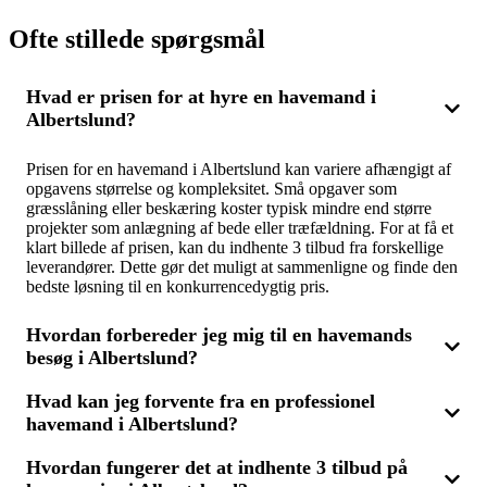
Ofte stillede spørgsmål
Hvad er prisen for at hyre en havemand i
Albertslund?
Prisen for en havemand i Albertslund kan variere afhængigt af
opgavens størrelse og kompleksitet. Små opgaver som
græsslåning eller beskæring koster typisk mindre end større
projekter som anlægning af bede eller træfældning. For at få et
klart billede af prisen, kan du indhente 3 tilbud fra forskellige
leverandører. Dette gør det muligt at sammenligne og finde den
bedste løsning til en konkurrencedygtig pris.
Hvordan forbereder jeg mig til en havemands
besøg i Albertslund?
Hvad kan jeg forvente fra en professionel
For at optimere din haveservice i Albertslund kan du forberede
havemand i Albertslund?
dig ved at have en klar idé om, hvilke opgaver der skal udføres.
Lav en detaljeret liste over nødvendigt havearbejde, og sørg
for, at området er tilgængeligt for havemanden. Hvis du søger
Hvordan fungerer det at indhente 3 tilbud på
En professionel havemand i Albertslund kan hjælpe med både
flere tilbud, bør opgaverne beskrives grundigt for at få