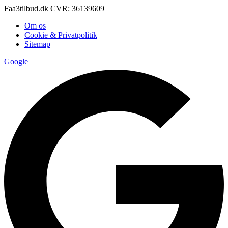
Faa3tilbud.dk CVR: 36139609
Om os
Cookie & Privatpolitik
Sitemap
Google