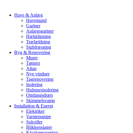
Have & Anlæg
Havemand
Gartner
Anlægsgartner
Hækklipning
Træfældning
Stubfræsning
Byg & Renovering
Murer
Tømrer
Altan
Nye vinduer
Tagrenovering
Isolering
Hulmursisolering
Omfangsdræn
Skimmelsvamp
Installation & Energi
Elektriker
Varmepumpe
Solceller
Blikkenslager
Kloakrenovering