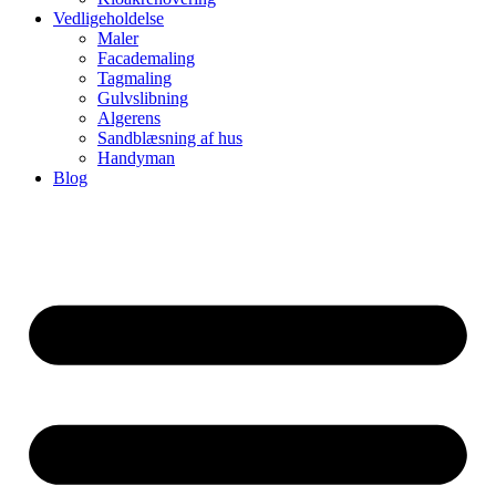
Vedligeholdelse
Maler
Facademaling
Tagmaling
Gulvslibning
Algerens
Sandblæsning af hus
Handyman
Blog