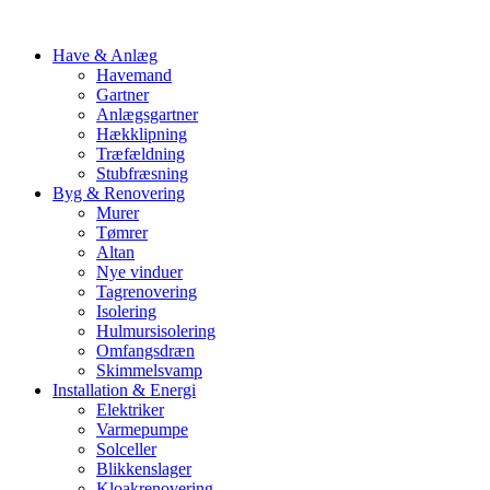
Have & Anlæg
Havemand
Gartner
Anlægsgartner
Hækklipning
Træfældning
Stubfræsning
Byg & Renovering
Murer
Tømrer
Altan
Nye vinduer
Tagrenovering
Isolering
Hulmursisolering
Omfangsdræn
Skimmelsvamp
Installation & Energi
Elektriker
Varmepumpe
Solceller
Blikkenslager
Kloakrenovering