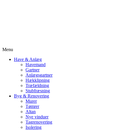
Menu
Have & Anlæg
Havemand
Gartner
Anlægsgartner
Hækklipning
Træfældning
Stubfræsning
Byg & Renovering
Murer
Tømrer
Altan
Nye vinduer
Tagrenovering
Isolering