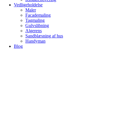
Vedligeholdelse
Maler
Facademaling
Tagmaling
Gulvslibning
Algerens
Sandblæsning af hus
Handyman
Blog