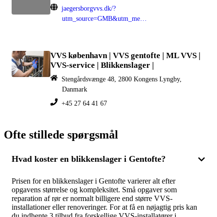
jaegersborgvvs.dk/?
utm_source=GMB&utm_medium=organisk
VVS københavn | VVS gentofte | ML VVS |
VVS-service | Blikkenslager |
Stengårdsvænge 48, 2800 Kongens Lyngby,
Danmark
+45 27 64 41 67
Ofte stillede spørgsmål
Hvad koster en blikkenslager i Gentofte?
Prisen for en blikkenslager i Gentofte varierer alt efter
opgavens størrelse og kompleksitet. Små opgaver som
reparation af rør er normalt billigere end større VVS-
installationer eller renoveringer. For at få en nøjagtig pris kan
du indhente 3 tilbud fra forskellige VVS-installatører i