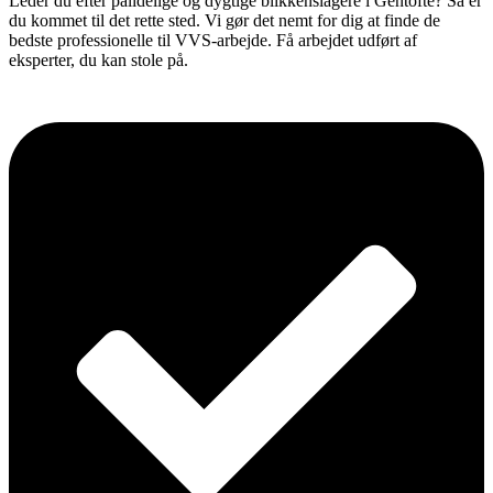
Leder du efter pålidelige og dygtige blikkenslagere i Gentofte? Så er
du kommet til det rette sted. Vi gør det nemt for dig at finde de
bedste professionelle til VVS-arbejde. Få arbejdet udført af
eksperter, du kan stole på.