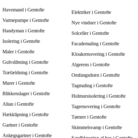
Store projekter, som installationen af et nyt varmesystem, vil
Havemand i Gentofte
typisk være dyrere end småreparationer. Ved at få 3 tilbud kan
Elektriker i Gentofte
du sammenligne priserne og finde den mest fordelagtige
Varmepumpe i Gentofte
løsning til dit projekt.
Nye vinduer i Gentofte
Handyman i Gentofte
Solceller i Gentofte
Isolering i Gentofte
Facademaling i Gentofte
Maler i Gentofte
Kloakrenovering i Gentofte
Gulvslibning i Gentofte
Algerens i Gentofte
Træfældning i Gentofte
Omfangsdræn i Gentofte
Murer i Gentofte
Tagmaling i Gentofte
Blikkenslager i Gentofte
Hulmursisolering i Gentofte
Altan i Gentofte
Tagrenovering i Gentofte
Hækklipning i Gentofte
Tømrer i Gentofte
Gartner i Gentofte
Skimmelsvamp i Gentofte
Anlægsgartner i Gentofte
Sandblæsning af hus i Gentofte