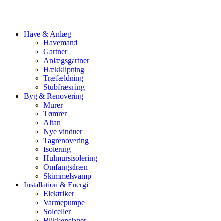
Have & Anlæg
Havemand
Gartner
Anlægsgartner
Hækklipning
Træfældning
Stubfræsning
Byg & Renovering
Murer
Tømrer
Altan
Nye vinduer
Tagrenovering
Isolering
Hulmursisolering
Omfangsdræn
Skimmelsvamp
Installation & Energi
Elektriker
Varmepumpe
Solceller
Blikkenslager