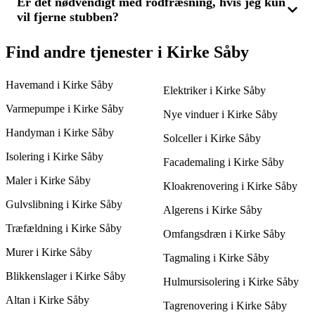
præcis tidsangivelse og vurdere, hvilken leverandør der tilbyder
Er det nødvendigt med rodfræsning, hvis jeg kun
Før du vælger en stubfræsningsservice i Kirke Såby, bør du
den bedste service til prisen.
vil fjerne stubben?
undersøge flere tilbud for at sikre dig den bedste pris og
kvalitet. Spørg ind til erfaring, type udstyr og hvor dybt de
fræser for at sikre, at du får den mest passende løsning.
Normalt er rodfræsning ikke nødvendig, hvis du kun ønsker at
Find andre tjenester i Kirke Såby
fjerne selve stubben, da stubfræsning fjerner den del der er over
jorden plus lidt under. Men hvis du vil plante på stedet, kan
Havemand i Kirke Såby
rodfræsning være relevant. Indhent 3 tilbud for at finde den
Elektriker i Kirke Såby
bedste løsning for dig.
Varmepumpe i Kirke Såby
Nye vinduer i Kirke Såby
Handyman i Kirke Såby
Solceller i Kirke Såby
Isolering i Kirke Såby
Facademaling i Kirke Såby
Maler i Kirke Såby
Kloakrenovering i Kirke Såby
Gulvslibning i Kirke Såby
Algerens i Kirke Såby
Træfældning i Kirke Såby
Omfangsdræn i Kirke Såby
Murer i Kirke Såby
Tagmaling i Kirke Såby
Blikkenslager i Kirke Såby
Hulmursisolering i Kirke Såby
Altan i Kirke Såby
Tagrenovering i Kirke Såby