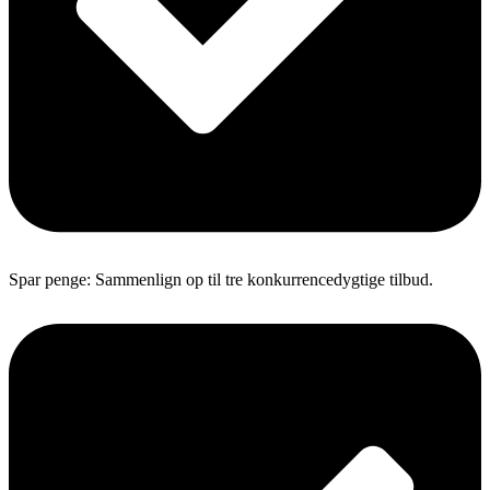
Spar penge: Sammenlign op til tre konkurrencedygtige tilbud.