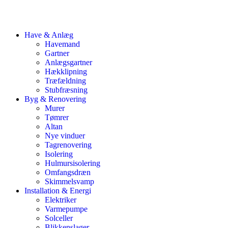
Have & Anlæg
Havemand
Gartner
Anlægsgartner
Hækklipning
Træfældning
Stubfræsning
Byg & Renovering
Murer
Tømrer
Altan
Nye vinduer
Tagrenovering
Isolering
Hulmursisolering
Omfangsdræn
Skimmelsvamp
Installation & Energi
Elektriker
Varmepumpe
Solceller
Blikkenslager