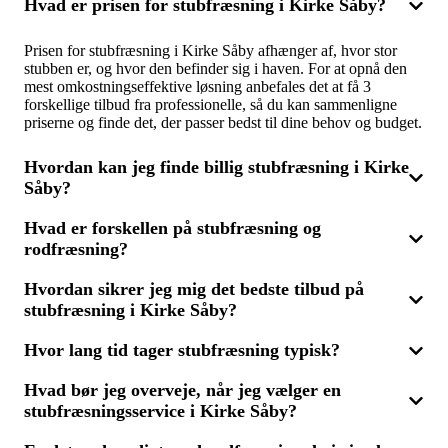
Hvad er prisen for stubfræsning i Kirke Såby?
Prisen for stubfræsning i Kirke Såby afhænger af, hvor stor
stubben er, og hvor den befinder sig i haven. For at opnå den
mest omkostningseffektive løsning anbefales det at få 3
forskellige tilbud fra professionelle, så du kan sammenligne
priserne og finde det, der passer bedst til dine behov og budget.
Hvordan kan jeg finde billig stubfræsning i Kirke
Såby?
Hvad er forskellen på stubfræsning og
For at finde billig stubfræsning i Kirke Såby skal du
rodfræsning?
sammenligne flere tilbud. Ved at indhente 3 tilbud fra fagfolk
sikrer du, at du får en god pris uden at gå på kompromis med
kvaliteten. Det er vigtigt at beskrive opgaven præcist for at
Hvordan sikrer jeg mig det bedste tilbud på
Stubfræsning fjerner stubben lige under jordoverfladen, mens
modtage sammenlignelige og nøjagtige tilbud.
stubfræsning i Kirke Såby?
rodfræsning tager en større del af rodsystemet med. Hvis du
planlægger ny beplantning, kan rodfræsning være påkrævet. Få
3 tilbud, så du kan vælge den bedste løsning, uanset om du skal
Hvor lang tid tager stubfræsning typisk?
For at få det mest fordelagtige tilbud på stubfræsning i Kirke
have stub- eller rodfræsning.
Såby bør du indhente flere tilbud fra forskellige entreprenører.
Hvad bør jeg overveje, når jeg vælger en
Ved at modtage 3 tilbud kan du sammenligne pris, omfang og
Varigheden af en stubfræsning afhænger af antallet og
kvalitet, hvilket sikrer, at du får den mest økonomiske løsning
stubfræsningsservice i Kirke Såby?
størrelsen af stubbe. En rutineret fagperson kan ofte nøjes med
til din have.
kort tid til opgaven. Ved at modtage 3 tilbud kan du også få en