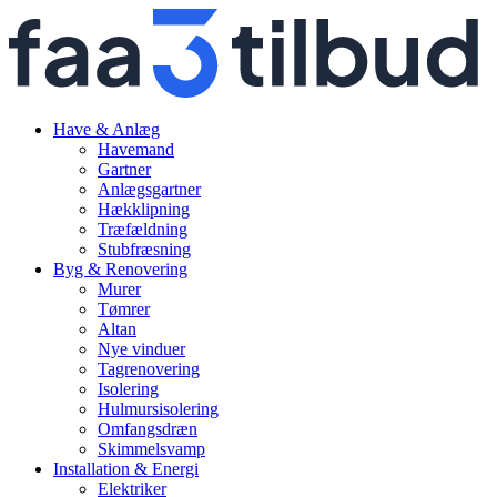
Have & Anlæg
Havemand
Gartner
Anlægsgartner
Hækklipning
Træfældning
Stubfræsning
Byg & Renovering
Murer
Tømrer
Altan
Nye vinduer
Tagrenovering
Isolering
Hulmursisolering
Omfangsdræn
Skimmelsvamp
Installation & Energi
Elektriker