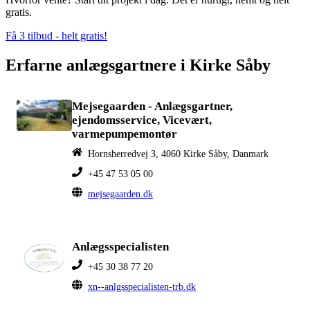
gratis.
Få 3 tilbud - helt gratis!
Erfarne anlægsgartnere i Kirke Såby
Mejsegaarden - Anlægsgartner,
ejendomsservice, Vicevært,
varmepumpemontør
Hornsherredvej 3, 4060 Kirke Såby, Danmark
+45 47 53 05 00
mejsegaarden.dk
Anlægsspecialisten
+45 30 38 77 20
xn--anlgsspecialisten-trb.dk