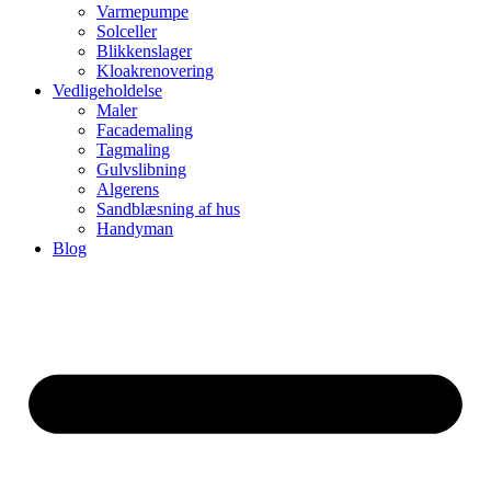
Varmepumpe
Solceller
Blikkenslager
Kloakrenovering
Vedligeholdelse
Maler
Facademaling
Tagmaling
Gulvslibning
Algerens
Sandblæsning af hus
Handyman
Blog