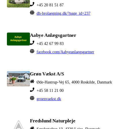
+45 20 81 51 87
dh-brolaegning.dk/?page_id=237
Aabye Anlægsgartner
+45 42 67 99 83
facebook.com/Aabyeanlaegsgartner
Grøn Vækst A/S
Øde-Hastrup-Vej 65, 4000 Roskilde, Danmark
+45 58 11 21 00
groenvaekst.dk
Fredslund Naturpleje
Søndertoften 13, 4320 Lejre, Danmark