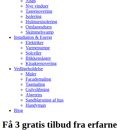
Altan
Nye vinduer
Tagrenovering
Isolering
Hulmursisolering
Omfangsdræn
Skimmelsvamp
Installation & Energi
Elektriker
Varmepumpe
Solceller
Blikkenslager
Kloakrenovering
Vedligeholdelse
Maler
Facademaling
Tagmaling
Gulvslibning
Algerens
Sandblæsning af hus
Handyman
Blog
Få 3 gratis tilbud fra erfarne