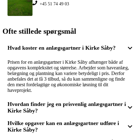
+45 51 74 49 03
Ofte stillede spørgsmål
Hvad koster en anlægsgartner i Kirke Såby?
Prisen for en anlægsgartner i Kirke Såby afhænger både af
opgavens kompleksitet og størrelse. Arbejder som haveanlæg,
belægning og plantning kan variere betydeligt i pris. Derfor
anbefales det at få 3 tilbud, så du kan sammenligne og finde
den mest fordelagtige og økonomiske løsning til dit
haveprojekt.
Hvordan finder jeg en prisvenlig anlægsgartner i
Kirke Såby?
Hvilke opgaver kan en anlægsgartner udføre i
Vil du finde en overkommelig anlægsgartner i Kirke Såby, er
Kirke Såby?
det klogt at sammenligne flere tilbud fra forskellige fagfolk.
Ved at få 3 tilbud kan du let se, hvem der har den bedste pris