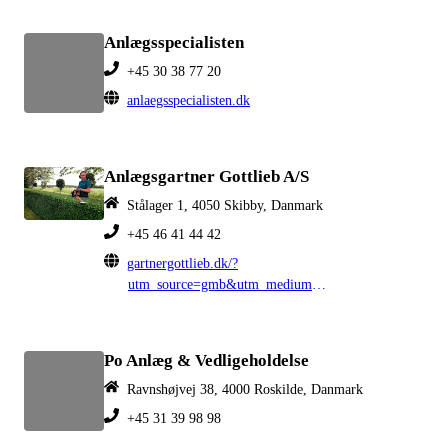
Anlægsspecialisten
+45 30 38 77 20
anlaegsspecialisten.dk
Anlægsgartner Gottlieb A/S
Stålager 1, 4050 Skibby, Danmark
+45 46 41 44 42
gartnergottlieb.dk/?
utm_source=gmb&utm_medium=organic&utm_campaign=gmb_website_button
Po Anlæg & Vedligeholdelse
Ravnshøjvej 38, 4000 Roskilde, Danmark
+45 31 39 98 98