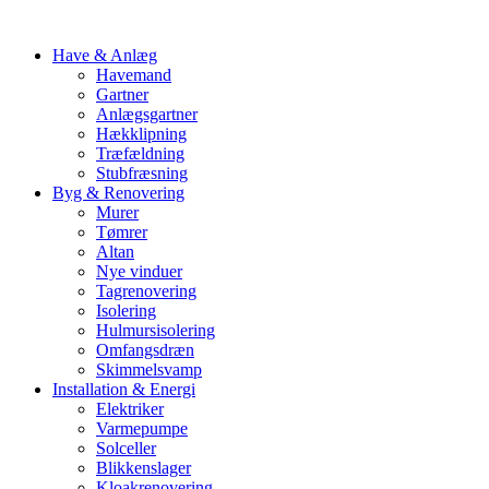
Have & Anlæg
Havemand
Gartner
Anlægsgartner
Hækklipning
Træfældning
Stubfræsning
Byg & Renovering
Murer
Tømrer
Altan
Nye vinduer
Tagrenovering
Isolering
Hulmursisolering
Omfangsdræn
Skimmelsvamp
Installation & Energi
Elektriker
Varmepumpe
Solceller
Blikkenslager
Kloakrenovering