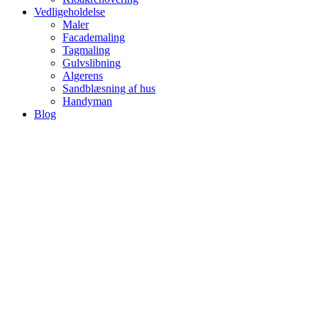
Vedligeholdelse
Maler
Facademaling
Tagmaling
Gulvslibning
Algerens
Sandblæsning af hus
Handyman
Blog