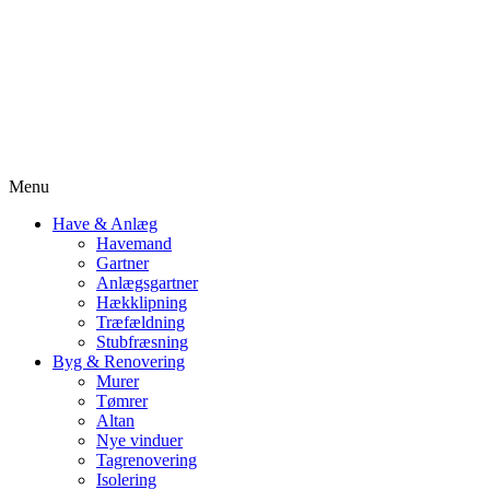
Menu
Have & Anlæg
Havemand
Gartner
Anlægsgartner
Hækklipning
Træfældning
Stubfræsning
Byg & Renovering
Murer
Tømrer
Altan
Nye vinduer
Tagrenovering
Isolering