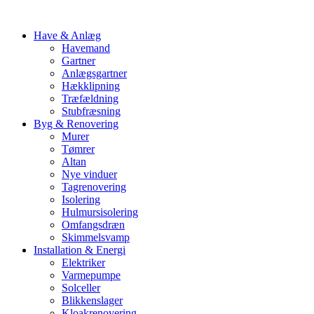
Have & Anlæg
Havemand
Gartner
Anlægsgartner
Hækklipning
Træfældning
Stubfræsning
Byg & Renovering
Murer
Tømrer
Altan
Nye vinduer
Tagrenovering
Isolering
Hulmursisolering
Omfangsdræn
Skimmelsvamp
Installation & Energi
Elektriker
Varmepumpe
Solceller
Blikkenslager
Kloakrenovering