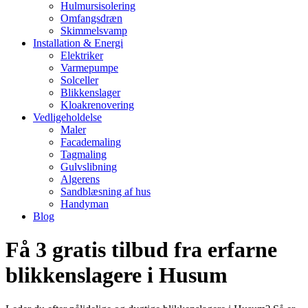
Hulmursisolering
Omfangsdræn
Skimmelsvamp
Installation & Energi
Elektriker
Varmepumpe
Solceller
Blikkenslager
Kloakrenovering
Vedligeholdelse
Maler
Facademaling
Tagmaling
Gulvslibning
Algerens
Sandblæsning af hus
Handyman
Blog
Få 3 gratis tilbud fra erfarne
blikkenslagere i Husum