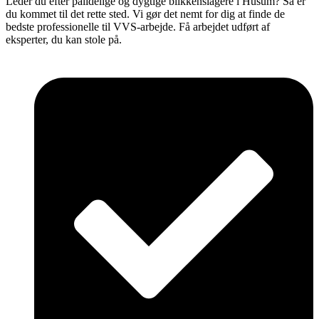
Leder du efter pålidelige og dygtige blikkenslagere i Husum? Så er
du kommet til det rette sted. Vi gør det nemt for dig at finde de
bedste professionelle til VVS-arbejde. Få arbejdet udført af
eksperter, du kan stole på.