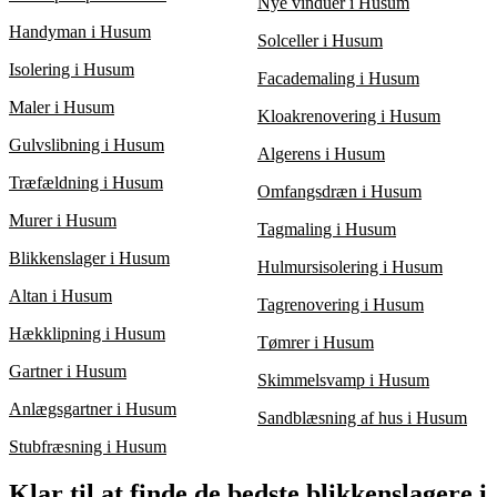
Nye vinduer i Husum
Handyman i Husum
Solceller i Husum
Isolering i Husum
Facademaling i Husum
Maler i Husum
Kloakrenovering i Husum
Gulvslibning i Husum
Algerens i Husum
Træfældning i Husum
Omfangsdræn i Husum
Murer i Husum
Tagmaling i Husum
Blikkenslager i Husum
Hulmursisolering i Husum
Altan i Husum
Tagrenovering i Husum
Hækklipning i Husum
Tømrer i Husum
Gartner i Husum
Skimmelsvamp i Husum
Anlægsgartner i Husum
Sandblæsning af hus i Husum
Stubfræsning i Husum
Klar til at finde de bedste blikkenslagere i