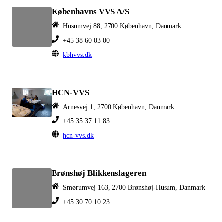
Københavns VVS A/S
Husumvej 88, 2700 København, Danmark
+45 38 60 03 00
kbhvvs.dk
HCN-VVS
Arnesvej 1, 2700 København, Danmark
+45 35 37 11 83
hcn-vvs.dk
Brønshøj Blikkenslageren
Smørumvej 163, 2700 Brønshøj-Husum, Danmark
+45 30 70 10 23