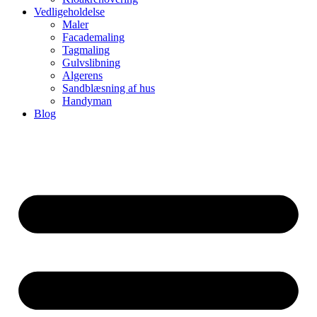
Vedligeholdelse
Maler
Facademaling
Tagmaling
Gulvslibning
Algerens
Sandblæsning af hus
Handyman
Blog