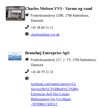
Charles Nielsen VVS - Varme og vand
Frederikssundsvej 129B, 2700 København,
Danmark
+45 38 60 51 11
charlesnielsen-vvs.dk
Brønshøj Entreprise ApS
Frederikssundsvej 217, 2. TV, 2700 København,
Danmark
+45 40 79 51 53
facebook.com/pages/category/Community-
Service/Br%C3%B8nsh%C3%B8j-
Entreprise-ApS-Din-Lokale-
Blikkenslager-Og-Vvs-Mand-
-397098617420112