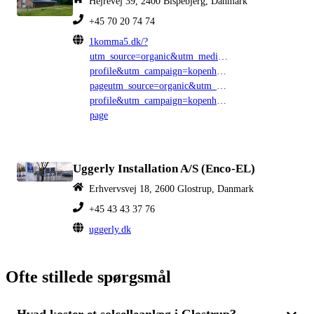
Hejrevej 39, 2400 Bispebjerg, Danmark
+45 70 20 74 74
1komma5.dk/?
utm_source=organic&utm_medium=google-
profile&utm_campaign=kopenhagen&utm_content=locat
pageutm_source=organic&utm_medium=google-
profile&utm_campaign=kopenhagen&utm_content=locat
page
Uggerly Installation A/S (Enco-EL)
Erhvervsvej 18, 2600 Glostrup, Danmark
+45 43 43 37 76
uggerly.dk
Ofte stillede spørgsmål