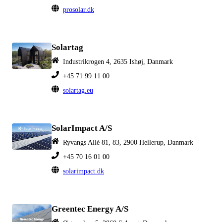
prosolar.dk
Solartag
Industrikrogen 4, 2635 Ishøj, Danmark
+45 71 99 11 00
solartag.eu
SolarImpact A/S
Ryvangs Allé 81, 83, 2900 Hellerup, Danmark
+45 70 16 01 00
solarimpact.dk
Greentec Energy A/S