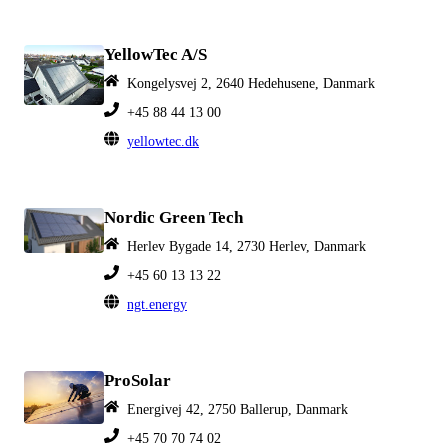
YellowTec A/S
Kongelysvej 2, 2640 Hedehusene, Danmark
+45 88 44 13 00
yellowtec.dk
Nordic Green Tech
Herlev Bygade 14, 2730 Herlev, Danmark
+45 60 13 13 22
ngt.energy
ProSolar
Energivej 42, 2750 Ballerup, Danmark
+45 70 70 74 02