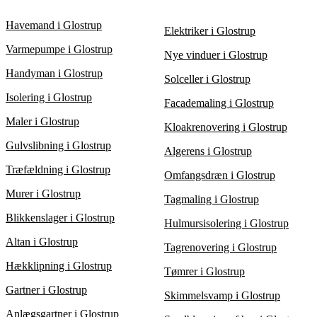
installationspriser for at finde den rette løsning i Glostrup.
forskellige leverandører får du let mulighed for at finde den
bedste pris uden at gå på kompromis med kvaliteten.
Havemand i Glostrup
Elektriker i Glostrup
Sammenlign også de enkelte anlægs effektivitet for at sikre den
bedste løsning til dit hjem i Glostrup.
Varmepumpe i Glostrup
Nye vinduer i Glostrup
Handyman i Glostrup
Solceller i Glostrup
Isolering i Glostrup
Facademaling i Glostrup
Maler i Glostrup
Kloakrenovering i Glostrup
Gulvslibning i Glostrup
Algerens i Glostrup
Træfældning i Glostrup
Omfangsdræn i Glostrup
Murer i Glostrup
Tagmaling i Glostrup
Blikkenslager i Glostrup
Hulmursisolering i Glostrup
Altan i Glostrup
Tagrenovering i Glostrup
Hækklipning i Glostrup
Tømrer i Glostrup
Gartner i Glostrup
Skimmelsvamp i Glostrup
Anlægsgartner i Glostrup