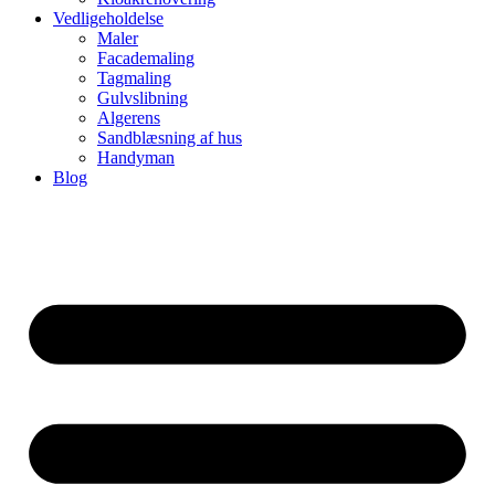
Vedligeholdelse
Maler
Facademaling
Tagmaling
Gulvslibning
Algerens
Sandblæsning af hus
Handyman
Blog