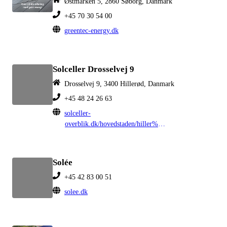
Østmarken 5, 2860 Søborg, Danmark
+45 70 30 54 00
greentec-energy.dk
Solceller Drosselvej 9
Drosselvej 9, 3400 Hillerød, Danmark
+45 48 24 26 63
solceller-
overblik.dk/hovedstaden/hiller%C3%B8d
Solée
+45 42 83 00 51
solee.dk