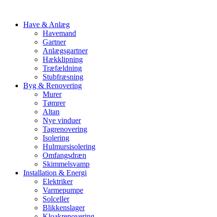
Have & Anlæg
Havemand
Gartner
Anlægsgartner
Hækklipning
Træfældning
Stubfræsning
Byg & Renovering
Murer
Tømrer
Altan
Nye vinduer
Tagrenovering
Isolering
Hulmursisolering
Omfangsdræn
Skimmelsvamp
Installation & Energi
Elektriker
Varmepumpe
Solceller
Blikkenslager
Kloakrenovering