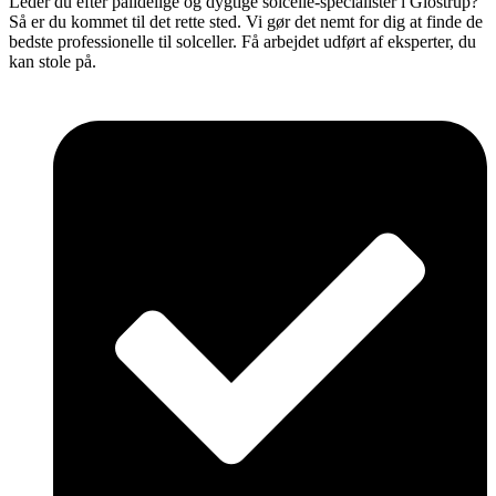
Leder du efter pålidelige og dygtige solcelle-specialister i Glostrup?
Så er du kommet til det rette sted. Vi gør det nemt for dig at finde de
bedste professionelle til solceller. Få arbejdet udført af eksperter, du
kan stole på.