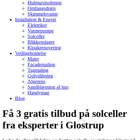
Hulmursisolering
Omfangsdræn
Skimmelsvamp
Installation & Energi
Elektriker
Varmepumpe
Solceller
Blikkenslager
Kloakrenovering
Vedligeholdelse
Maler
Facademaling
Tagmaling
Gulvslibning
Algerens
Sandblæsning af hus
Handyman
Blog
Få 3 gratis tilbud på solceller
fra eksperter i Glostrup