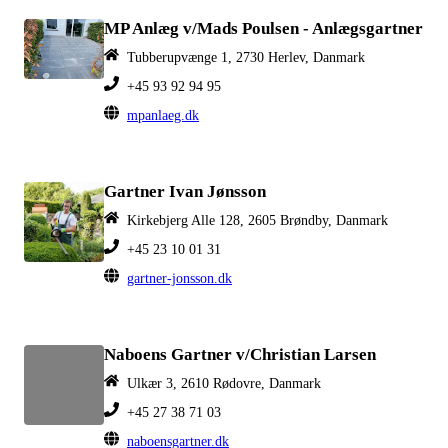
MP Anlæg v/Mads Poulsen - Anlægsgartner
Tubberupvænge 1, 2730 Herlev, Danmark
+45 93 92 94 95
mpanlaeg.dk
Gartner Ivan Jønsson
Kirkebjerg Alle 128, 2605 Brøndby, Danmark
+45 23 10 01 31
gartner-jonsson.dk
Naboens Gartner v/Christian Larsen
Ulkær 3, 2610 Rødovre, Danmark
+45 27 38 71 03
naboensgartner.dk