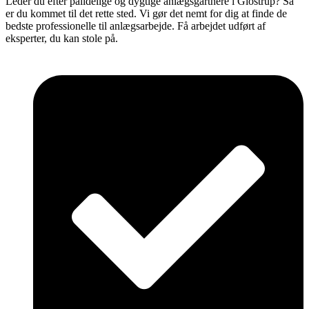
Leder du efter pålidelige og dygtige anlægsgartnere i Glostrup? Så
er du kommet til det rette sted. Vi gør det nemt for dig at finde de
bedste professionelle til anlægsarbejde. Få arbejdet udført af
eksperter, du kan stole på.