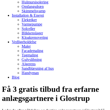
Hulmursisolering
Omfangsdræn
Skimmelsvamp
Installation & Energi
Elektriker
Varmepumpe
Solceller
Blikkenslager
Kloakrenovering
Vedligeholdelse
Maler
Facademaling
Tagmaling
Gulvslibning
Algerens
Sandblæsning af hus
Handyman
Blog
Få 3 gratis tilbud fra erfarne
anlægsgartnere i Glostrup