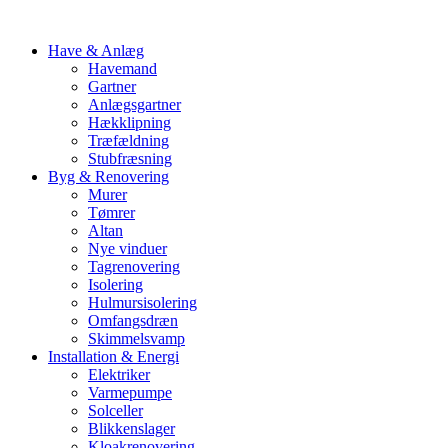
Have & Anlæg
Havemand
Gartner
Anlægsgartner
Hækklipning
Træfældning
Stubfræsning
Byg & Renovering
Murer
Tømrer
Altan
Nye vinduer
Tagrenovering
Isolering
Hulmursisolering
Omfangsdræn
Skimmelsvamp
Installation & Energi
Elektriker
Varmepumpe
Solceller
Blikkenslager
Kloakrenovering