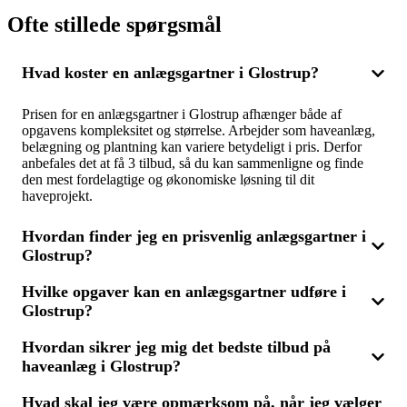
Ofte stillede spørgsmål
Hvad koster en anlægsgartner i Glostrup?
Prisen for en anlægsgartner i Glostrup afhænger både af
opgavens kompleksitet og størrelse. Arbejder som haveanlæg,
belægning og plantning kan variere betydeligt i pris. Derfor
anbefales det at få 3 tilbud, så du kan sammenligne og finde
den mest fordelagtige og økonomiske løsning til dit
haveprojekt.
Hvordan finder jeg en prisvenlig anlægsgartner i
Glostrup?
Hvilke opgaver kan en anlægsgartner udføre i
Vil du finde en overkommelig anlægsgartner i Glostrup, er det
Glostrup?
klogt at sammenligne flere tilbud fra forskellige fagfolk. Ved at
få 3 tilbud kan du let se, hvem der har den bedste pris uden at
gå på kompromis med kvaliteten. Husk også at tjekke
Hvordan sikrer jeg mig det bedste tilbud på
En anlægsgartner i Glostrup kan tage sig af mange forskellige
anmeldelser og anbefalinger for at sikre, at du vælger den rette
haveanlæg i Glostrup?
opgaver inden for haveanlæg, som fx belægning af terrasser og
til opgaven.
stier, anlægning af græsplæner, opsætning af blomsterbede
samt træfældning og beskæring. Hvis du har behov for hjælp til
Hvad skal jeg være opmærksom på, når jeg vælger