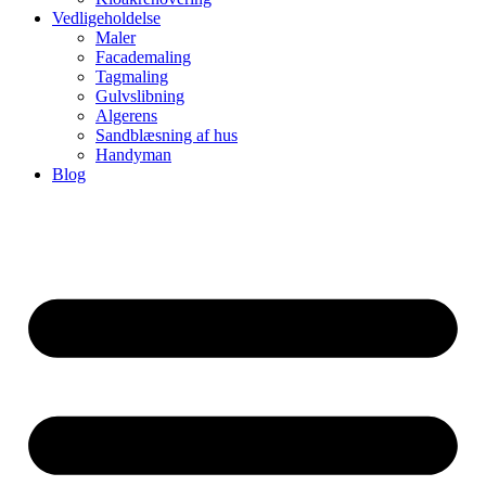
Vedligeholdelse
Maler
Facademaling
Tagmaling
Gulvslibning
Algerens
Sandblæsning af hus
Handyman
Blog