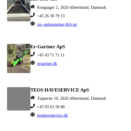
Kongsager 2, 2620 Albertslund, Danmark
+45 26 30 79 13
xn--anlgsgartner-8cb.nu
Er-Gartner ApS
+45 43 71 71 11
ergartner.dk
TEOS HAVESERVICE ApS
Topperne 10, 2620 Albertslund, Danmark
+45 93 63 58 88
teoshaveservice.dk