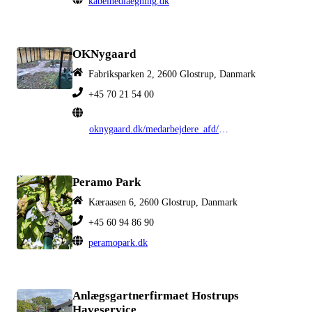
kabelnedlaegning.dk
OKNygaard
Fabriksparken 2, 2600 Glostrup, Danmark
+45 70 21 54 00
oknygaard.dk/medarbejdere_afd/koebenhavn
Peramo Park
Kæraasen 6, 2600 Glostrup, Danmark
+45 60 94 86 90
peramopark.dk
Anlægsgartnerfirmaet Hostrups
Haveservice