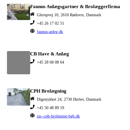
Faunus Anlægsgartner & Brolæggerfirma
Glerupvej 10, 2610 Rødovre, Danmark
+45 26 17 02 51
faunus-anleg.dk
CB Have & Anlæg
+45 28 68 08 64
CPH Brolægning
Digestykket 24, 2730 Herlev, Danmark
+45 50 48 89 19
xn--cph-brolgning-bgb.dk