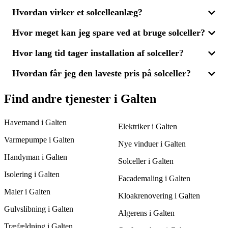
smart at modtage flere tilbud fra forskellige leverandører. Ved at
Hvordan virker et solcelleanlæg?
sammenligne 3 tilbud sikrer du dig både en rimelig pris og en
Med solceller kan du producere din egen miljøvenlige energi
løsning, der matcher dine energibehov. Dette giver dig også
og samtidig reducere dine energiomkostninger. Et
mulighed for at vælge en leverandør, der lover både kvalitet og
Hvor meget kan jeg spare ved at bruge solceller?
solcelleanlæg kan desuden øge din boligs værdi og formindske
Solcelleanlæg omdanner sollys til elektricitet, som kan bruges i
fremragende service.
dit CO2-aftryk. Ved at sammenligne 3 tilbud kan du finde den
din bolig. Overskydende energi kan enten lagres eller sendes
mest effektive løsning til dine behov og sikre dig en god pris på
Hvor lang tid tager installation af solceller?
tilbage til elnettet. For at finde det bedste anlæg til din bolig i
Den besparelse, du kan opnå med solceller, afhænger af dit
solenergi.
Galten, kan du indhente tilbud fra flere leverandører og
husholdnings elforbrug og anlæggets effektivitet. Over tid kan
sammenligne pris og kvalitet.
Hvordan får jeg den laveste pris på solceller?
du reducere udgifterne til energi markant ved at producere din
Det tager normalt 1-3 dage at installere et solcelleanlæg, alt
egen grønne strøm. Ved at indhente og sammenligne flere
afhængig af dets størrelse og tagets tilstand. Når du indhenter
tilbud, kan du finde det solcelleanlæg, der tilbyder den største
tilbud fra forskellige leverandører, vil de kunne give dig et mere
For at få den laveste pris på solceller er det vigtigt at indhente
Find andre tjenester i Galten
besparelse til en favorabel pris.
præcist tidsoverslag, og du kan samtidig sammenligne
flere tilbud og sammenligne dem. Ved at modtage 3 tilbud fra
installationspriser for at finde den rette løsning i Galten.
forskellige leverandører får du let mulighed for at finde den
Havemand i Galten
bedste pris uden at gå på kompromis med kvaliteten.
Elektriker i Galten
Sammenlign også de enkelte anlægs effektivitet for at sikre den
Varmepumpe i Galten
bedste løsning til dit hjem i Galten.
Nye vinduer i Galten
Handyman i Galten
Solceller i Galten
Isolering i Galten
Facademaling i Galten
Maler i Galten
Kloakrenovering i Galten
Gulvslibning i Galten
Algerens i Galten
Træfældning i Galten