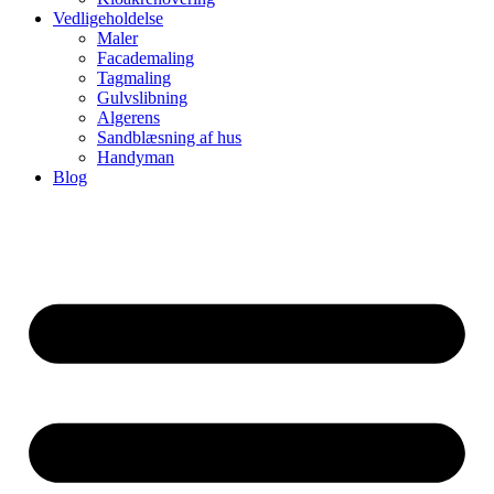
Vedligeholdelse
Maler
Facademaling
Tagmaling
Gulvslibning
Algerens
Sandblæsning af hus
Handyman
Blog