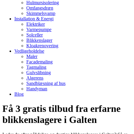
Hulmursisolering
Omfangsdræn
Skimmelsvamp
Installation & Energi
Elektriker
Varmepumpe
Solceller
Blikkenslager
Kloakrenovering
Vedligeholdelse
Maler
Facademaling
Tagmaling
Gulvslibning
Algerens
Sandblæsning af hus
Handyman
Blog
Få 3 gratis tilbud fra erfarne
blikkenslagere i Galten