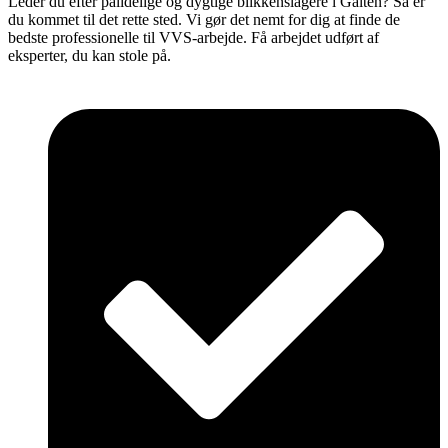
Leder du efter pålidelige og dygtige blikkenslagere i Galten? Så er
du kommet til det rette sted. Vi gør det nemt for dig at finde de
bedste professionelle til VVS-arbejde. Få arbejdet udført af
eksperter, du kan stole på.