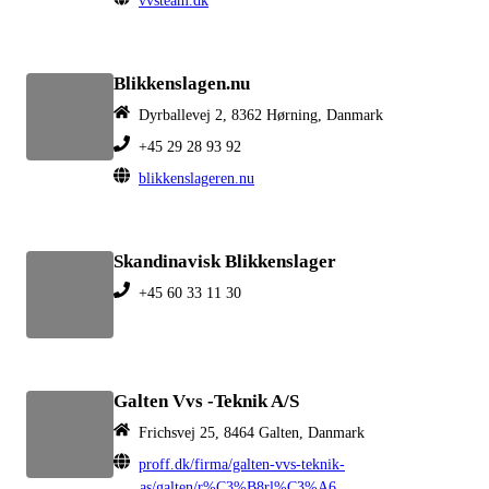
Blikkenslagen.nu
Dyrballevej 2, 8362 Hørning, Danmark
+45 29 28 93 92
blikkenslageren.nu
Skandinavisk Blikkenslager
+45 60 33 11 30
Galten Vvs -Teknik A/S
Frichsvej 25, 8464 Galten, Danmark
proff.dk/firma/galten-vvs-teknik-
as/galten/r%C3%B8rl%C3%A6ggertjenester/GW0J3TI07RG