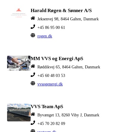
Harald Røgen & Sønner A/S
Jeksenvej 98, 8464 Galten, Danmark
+45 86 95 00 61
rogen.dk
MM VVS og Energi ApS
Røddikvej 65, 8464 Galten, Danmark
+45 60 48 03 53
vvsogenergi.dk
VVS Team ApS
Byvænget 13, 8260 Viby J, Danmark
+45 70 20 82 09
vvsteam.dk