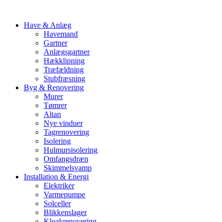
Have & Anlæg
Havemand
Gartner
Anlægsgartner
Hækklipning
Træfældning
Stubfræsning
Byg & Renovering
Murer
Tømrer
Altan
Nye vinduer
Tagrenovering
Isolering
Hulmursisolering
Omfangsdræn
Skimmelsvamp
Installation & Energi
Elektriker
Varmepumpe
Solceller
Blikkenslager
Kloakrenovering