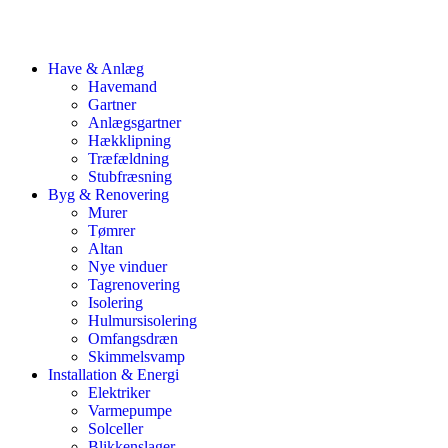
Have & Anlæg
Havemand
Gartner
Anlægsgartner
Hækklipning
Træfældning
Stubfræsning
Byg & Renovering
Murer
Tømrer
Altan
Nye vinduer
Tagrenovering
Isolering
Hulmursisolering
Omfangsdræn
Skimmelsvamp
Installation & Energi
Elektriker
Varmepumpe
Solceller
Blikkenslager