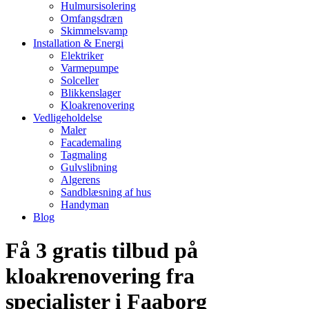
Hulmursisolering
Omfangsdræn
Skimmelsvamp
Installation & Energi
Elektriker
Varmepumpe
Solceller
Blikkenslager
Kloakrenovering
Vedligeholdelse
Maler
Facademaling
Tagmaling
Gulvslibning
Algerens
Sandblæsning af hus
Handyman
Blog
Få 3 gratis tilbud på
kloakrenovering fra
specialister i Faaborg