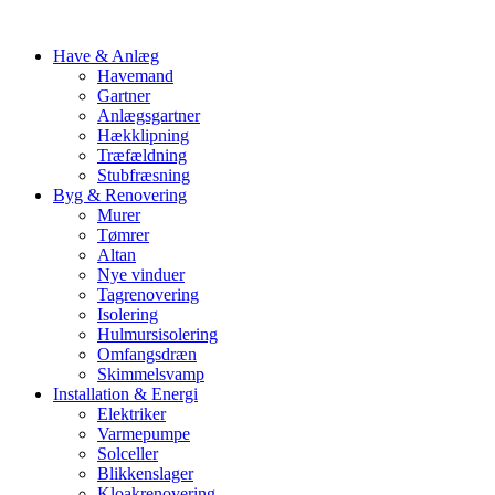
Have & Anlæg
Havemand
Gartner
Anlægsgartner
Hækklipning
Træfældning
Stubfræsning
Byg & Renovering
Murer
Tømrer
Altan
Nye vinduer
Tagrenovering
Isolering
Hulmursisolering
Omfangsdræn
Skimmelsvamp
Installation & Energi
Elektriker
Varmepumpe
Solceller
Blikkenslager
Kloakrenovering