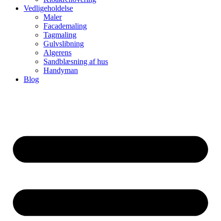
Vedligeholdelse
Maler
Facademaling
Tagmaling
Gulvslibning
Algerens
Sandblæsning af hus
Handyman
Blog