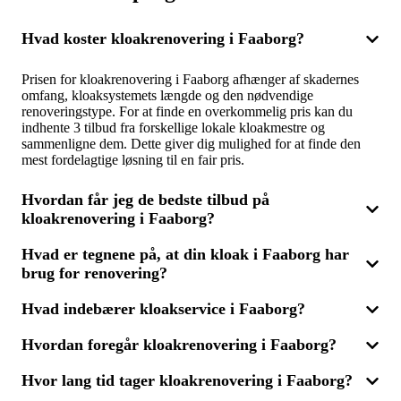
Hvad koster kloakrenovering i Faaborg?
Prisen for kloakrenovering i Faaborg afhænger af skadernes
omfang, kloaksystemets længde og den nødvendige
renoveringstype. For at finde en overkommelig pris kan du
indhente 3 tilbud fra forskellige lokale kloakmestre og
sammenligne dem. Dette giver dig mulighed for at finde den
mest fordelagtige løsning til en fair pris.
Hvordan får jeg de bedste tilbud på
kloakrenovering i Faaborg?
Hvad er tegnene på, at din kloak i Faaborg har
For at sikre de bedste tilbud på kloakrenovering i Faaborg skal
brug for renovering?
du kontakte flere erfarne kloakmestre for at indhente tilbud.
Ved at sammenligne 3 forskellige tilbud kan du vælge den
ideelle pris og kvalitet, der passer til dine behov. Sørg for, at
Hvad indebærer kloakservice i Faaborg?
Tegn på, at din kloak i Faaborg måske skal renoveres, kan
tilbuddene indeholder en detaljeret beskrivelse af opgaverne, så
være hyppige tilstopninger, ubehagelig lugt eller langsom
du kan vælge den mest effektive løsning.
Hvordan foregår kloakrenovering i Faaborg?
dræning. Nogle gange kan du også finde revner eller
Kloakservice i Faaborg omfatter en række ydelser som
forskydninger i kloakrørene. Hvis du oplever disse problemer,
inspektion af kloaksystemet, rensning af tilstoppede afløb og
er det en god idé at indhente flere tilbud fra kloakmestre for at
Hvor lang tid tager kloakrenovering i Faaborg?
reparation af beskadigede rør. Behovet opstår, kan du indhente
Kloakrenovering i Faaborg kan udføres på forskellige måder,
finde den bedste og mest økonomiske løsning.
tilbud fra professionelle fagfolk for at sammenligne priser og