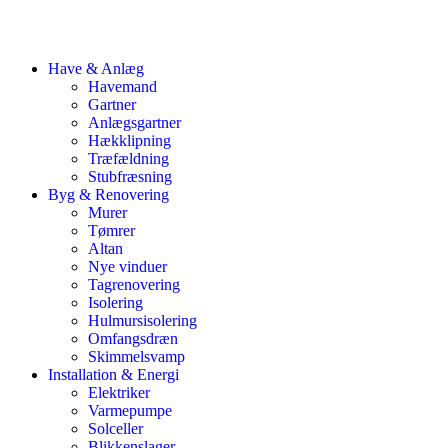
Have & Anlæg
Havemand
Gartner
Anlægsgartner
Hækklipning
Træfældning
Stubfræsning
Byg & Renovering
Murer
Tømrer
Altan
Nye vinduer
Tagrenovering
Isolering
Hulmursisolering
Omfangsdræn
Skimmelsvamp
Installation & Energi
Elektriker
Varmepumpe
Solceller
Blikkenslager