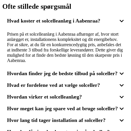
Ofte stillede spørgsmål
Hvad koster et solcelleanlæg i Aabenraa?
Prisen på et solcelleanlæg i Aabenraa afhænger af, hvor stort
anlægget er, installationens kompleksitet og dit energibehov.
For at sikre, at du får en konkurrencedygtig pris, anbefales det
at indhente 3 tilbud fra forskellige leverandører. Dette giver dig
mulighed for at finde den bedste løsning til den skarpeste pris i
Aabenraa.
Hvordan finder jeg de bedste tilbud på solceller?
Hvad er fordelene ved at vælge solceller?
For at få de mest fordelagtige tilbud på solcelleanlæg er det
smart at modtage flere tilbud fra forskellige leverandører. Ved at
Hvordan virker et solcelleanlæg?
sammenligne 3 tilbud sikrer du dig både en rimelig pris og en
Med solceller kan du producere din egen miljøvenlige energi
løsning, der matcher dine energibehov. Dette giver dig også
og samtidig reducere dine energiomkostninger. Et
mulighed for at vælge en leverandør, der lover både kvalitet og
Hvor meget kan jeg spare ved at bruge solceller?
solcelleanlæg kan desuden øge din boligs værdi og formindske
Solcelleanlæg omdanner sollys til elektricitet, som kan bruges i
fremragende service.
dit CO2-aftryk. Ved at sammenligne 3 tilbud kan du finde den
din bolig. Overskydende energi kan enten lagres eller sendes
mest effektive løsning til dine behov og sikre dig en god pris på
Hvor lang tid tager installation af solceller?
tilbage til elnettet. For at finde det bedste anlæg til din bolig i
Den besparelse, du kan opnå med solceller, afhænger af dit
solenergi.
Aabenraa, kan du indhente tilbud fra flere leverandører og
husholdnings elforbrug og anlæggets effektivitet. Over tid kan