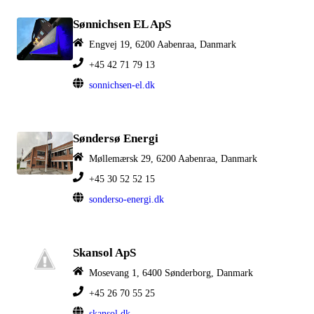
Sønnichsen EL ApS
Engvej 19, 6200 Aabenraa, Danmark
+45 42 71 79 13
sonnichsen-el.dk
Søndersø Energi
Møllemærsk 29, 6200 Aabenraa, Danmark
+45 30 52 52 15
sonderso-energi.dk
Skansol ApS
Mosevang 1, 6400 Sønderborg, Danmark
+45 26 70 55 25
skansol.dk