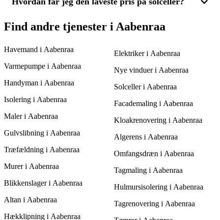
sammenligne pris og kvalitet.
Hvordan får jeg den laveste pris på solceller?
du reducere udgifterne til energi markant ved at producere din
Det tager normalt 1-3 dage at installere et solcelleanlæg, alt
egen grønne strøm. Ved at indhente og sammenligne flere
afhængig af dets størrelse og tagets tilstand. Når du indhenter
tilbud, kan du finde det solcelleanlæg, der tilbyder den største
tilbud fra forskellige leverandører, vil de kunne give dig et mere
For at få den laveste pris på solceller er det vigtigt at indhente
Find andre tjenester i Aabenraa
besparelse til en favorabel pris.
præcist tidsoverslag, og du kan samtidig sammenligne
flere tilbud og sammenligne dem. Ved at modtage 3 tilbud fra
installationspriser for at finde den rette løsning i Aabenraa.
forskellige leverandører får du let mulighed for at finde den
Havemand i Aabenraa
bedste pris uden at gå på kompromis med kvaliteten.
Elektriker i Aabenraa
Sammenlign også de enkelte anlægs effektivitet for at sikre den
Varmepumpe i Aabenraa
bedste løsning til dit hjem i Aabenraa.
Nye vinduer i Aabenraa
Handyman i Aabenraa
Solceller i Aabenraa
Isolering i Aabenraa
Facademaling i Aabenraa
Maler i Aabenraa
Kloakrenovering i Aabenraa
Gulvslibning i Aabenraa
Algerens i Aabenraa
Træfældning i Aabenraa
Omfangsdræn i Aabenraa
Murer i Aabenraa
Tagmaling i Aabenraa
Blikkenslager i Aabenraa
Hulmursisolering i Aabenraa
Altan i Aabenraa
Tagrenovering i Aabenraa
Hækklipning i Aabenraa