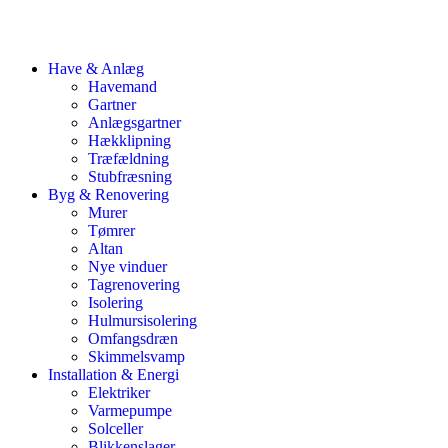
Have & Anlæg
Havemand
Gartner
Anlægsgartner
Hækklipning
Træfældning
Stubfræsning
Byg & Renovering
Murer
Tømrer
Altan
Nye vinduer
Tagrenovering
Isolering
Hulmursisolering
Omfangsdræn
Skimmelsvamp
Installation & Energi
Elektriker
Varmepumpe
Solceller
Blikkenslager