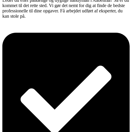
Leder du efter pålidelige og dygtige handyman i Aabenraa? Så er du
kommet til det rette sted. Vi gør det nemt for dig at finde de bedste
professionelle til dine opgaver. Få arbejdet udført af eksperter, du
kan stole på.