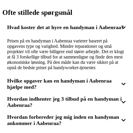
Ofte stillede spørgsmål
Hvad koster det at hyre en handyman i Aabenraa?
Prisen på en handyman i Aabenraa varierer baseret på
opgavens type og varighed. Mindre reparationer og små
projekter vil ofte være billigere end større arbejde. Det er klogt
at få 3 forskellige tilbud for at sammenligne og finde den mest
økonomiske løsning. På den måde kan du være sikker på at
opnå de bedste priser på handyworker-tjenester.
Hvilke opgaver kan en handyman i Aabenraa
hjælpe med?
Hvordan indhenter jeg 3 tilbud på en handyman i
En handyman kan håndtere en lang række små reparationer og
Aabenraa?
opgaver, såsom at montere hylder, reparere døre og vinduer,
skifte lysarmaturer samt mindre maleropgaver. Hvis du har flere
små projekter, kan det være mere omkostningseffektivt at få
Hvordan forbereder jeg mig inden en handyman
Ved at indhente 3 tilbud på en handyman i Aabenraa får du
dem udført samlet. Ved at få 3 tilbud kan du tjekke priserne på
ankommer i Aabenraa?
mulighed for at modtage forskellige prisforslag. Du beskriver
forskellige handyworker-services i Aabenraa.
dine opgaver, og modtager tilbud, som du nemt kan