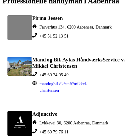
Professionelle handyman i Aabenraa
Firma Jessen
Farverhus 134, 6200 Aabenraa, Danmark
+45 51 52 13 51
Mand og Bil, Aylas HåndværksService v.
Mikkel Christensen
+45 60 24 05 49
mandogbil.dk/staff/mikkel-
christensen
Adjunctive
Lykkevej 30, 6200 Aabenraa, Danmark
+45 60 79 76 11