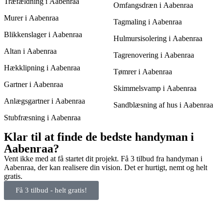
Træfældning i Aabenraa
Omfangsdræn i Aabenraa
Murer i Aabenraa
Tagmaling i Aabenraa
Blikkenslager i Aabenraa
Hulmursisolering i Aabenraa
Altan i Aabenraa
Tagrenovering i Aabenraa
Hækklipning i Aabenraa
Tømrer i Aabenraa
Gartner i Aabenraa
Skimmelsvamp i Aabenraa
Anlægsgartner i Aabenraa
Sandblæsning af hus i Aabenraa
Stubfræsning i Aabenraa
Klar til at finde de bedste handyman i
Aabenraa?
Vent ikke med at få startet dit projekt. Få 3 tilbud fra handyman i
Aabenraa, der kan realisere din vision. Det er hurtigt, nemt og helt
gratis.
Få 3 tilbud - helt gratis!