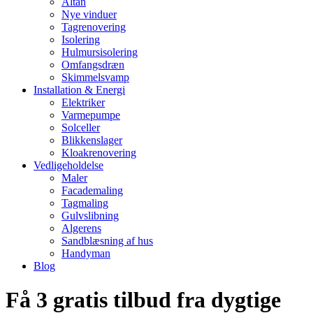
Altan
Nye vinduer
Tagrenovering
Isolering
Hulmursisolering
Omfangsdræn
Skimmelsvamp
Installation & Energi
Elektriker
Varmepumpe
Solceller
Blikkenslager
Kloakrenovering
Vedligeholdelse
Maler
Facademaling
Tagmaling
Gulvslibning
Algerens
Sandblæsning af hus
Handyman
Blog
Få 3 gratis tilbud fra dygtige