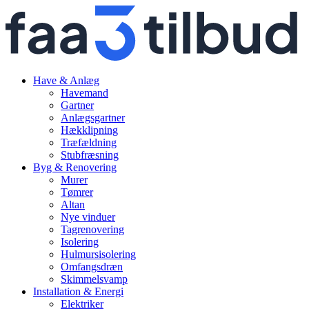
Have & Anlæg
Havemand
Gartner
Anlægsgartner
Hækklipning
Træfældning
Stubfræsning
Byg & Renovering
Murer
Tømrer
Altan
Nye vinduer
Tagrenovering
Isolering
Hulmursisolering
Omfangsdræn
Skimmelsvamp
Installation & Energi
Elektriker