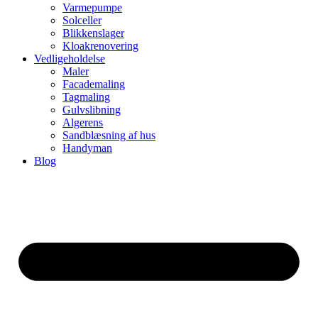
Varmepumpe
Solceller
Blikkenslager
Kloakrenovering
Vedligeholdelse
Maler
Facademaling
Tagmaling
Gulvslibning
Algerens
Sandblæsning af hus
Handyman
Blog