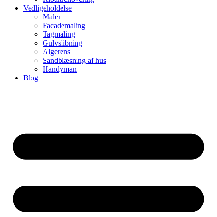
Vedligeholdelse
Maler
Facademaling
Tagmaling
Gulvslibning
Algerens
Sandblæsning af hus
Handyman
Blog