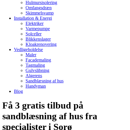
Hulmursisolering
Omfangsdræn
Skimmelsvamp
Installation & Energi
Elektriker
Varmepumpe
Solceller
Blikkenslager
Kloakrenovering
Vedligeholdelse
Maler
Facademaling
Tagmaling
Gulvslibning
Algerens
Sandblæsning af hus
Handyman
Blog
Få 3 gratis tilbud på
sandblæsning af hus fra
specialister i Sorø