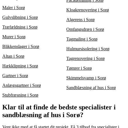
Facademaling i Sorø
Maler i Sorø
Kloakrenovering i Sorø
Gulvslibning i Sorø
Algerens i Sorø
Træfældning i Sorø
Omfangsdræn i Sorø
Murer i Sorø
Tagmaling i Sorø
Blikkenslager i Sorø
Hulmursisolering i Sorø
Altan i Sorø
Tagrenovering i Sorø
Hækklipning i Sorø
Tømrer i Sorø
Gartner i Sorø
Skimmelsvamp i Sorø
Anlægsgartner i Sorø
Sandblæsning af hus i Sorø
Stubfræsning i Sorø
Klar til at finde de bedste specialister i
sandblæsning af hus i Sorø?
Vent ikke med at få startet dit projekt. Få 3 tilbud fra specialister i