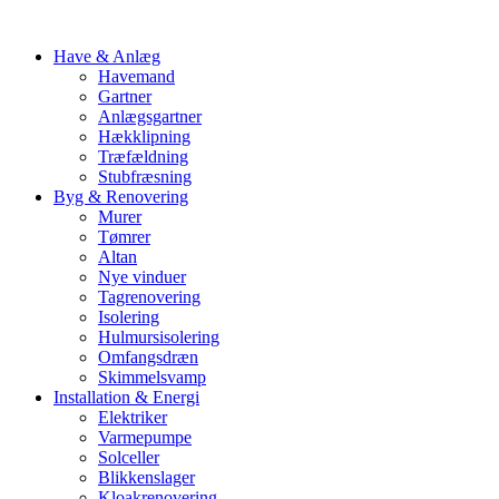
Have & Anlæg
Havemand
Gartner
Anlægsgartner
Hækklipning
Træfældning
Stubfræsning
Byg & Renovering
Murer
Tømrer
Altan
Nye vinduer
Tagrenovering
Isolering
Hulmursisolering
Omfangsdræn
Skimmelsvamp
Installation & Energi
Elektriker
Varmepumpe
Solceller
Blikkenslager
Kloakrenovering