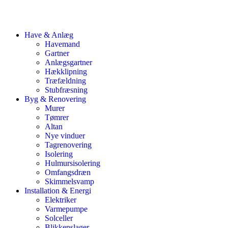
Have & Anlæg
Havemand
Gartner
Anlægsgartner
Hækklipning
Træfældning
Stubfræsning
Byg & Renovering
Murer
Tømrer
Altan
Nye vinduer
Tagrenovering
Isolering
Hulmursisolering
Omfangsdræn
Skimmelsvamp
Installation & Energi
Elektriker
Varmepumpe
Solceller
Blikkenslager