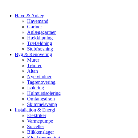
Have & Anlæg
Havemand
Gartner
Anlægsgartner
Hækklipning
Træfældning
Stubfræsning
Byg & Renovering
Murer
Tømrer
Altan
Nye vinduer
Tagrenovering
Isolering
Hulmursisolering
Omfangsdræn
Skimmelsvamp
Installation & Energi
Elektriker
Varmepumpe
Solceller
Blikkenslager
Kloakrenovering