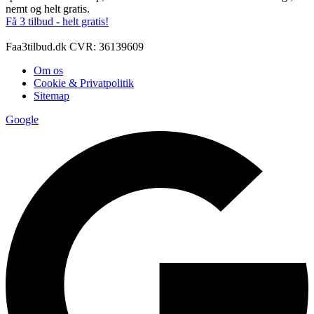
nemt og helt gratis.
Få 3 tilbud - helt gratis!
Faa3tilbud.dk CVR: 36139609
Om os
Cookie & Privatpolitik
Sitemap
Google