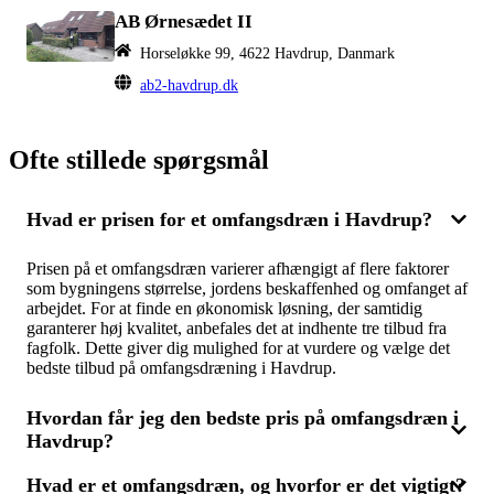
AB Ørnesædet II
Horseløkke 99, 4622 Havdrup, Danmark
ab2-havdrup.dk
Ofte stillede spørgsmål
Hvad er prisen for et omfangsdræn i Havdrup?
Prisen på et omfangsdræn varierer afhængigt af flere faktorer
som bygningens størrelse, jordens beskaffenhed og omfanget af
arbejdet. For at finde en økonomisk løsning, der samtidig
garanterer høj kvalitet, anbefales det at indhente tre tilbud fra
fagfolk. Dette giver dig mulighed for at vurdere og vælge det
bedste tilbud på omfangsdræning i Havdrup.
Hvordan får jeg den bedste pris på omfangsdræn i
Havdrup?
Hvad er et omfangsdræn, og hvorfor er det vigtigt?
For at sikre dig den mest konkurrencedygtige pris på