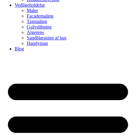
Vedligeholdelse
Maler
Facademaling
Tagmaling
Gulvslibning
Algerens
Sandblæsning af hus
Handyman
Blog