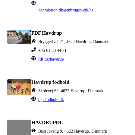
danmission.dk/genbrugsbutik/havdrup
FDF Havdrup
Bryggerivej 21, 4622 Havdrup, Danmark
+45 61 30 44 71
fdf.dk/havdrup
Havdrup fodbold
Skolevej 62, 4622 Havdrup, Danmark
hgi-fodbold.dk
HAVDRUPØL
Bistrupvang 9, 4622 Havdrup, Danmark