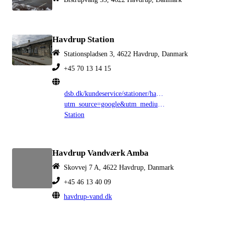
Havdrup Station
Stationspladsen 3, 4622 Havdrup, Danmark
+45 70 13 14 15
dsb.dk/kundeservice/stationer/havdrup/?
utm_source=google&utm_medium=organic&utm_camp
Station
Havdrup Vandværk Amba
Skovvej 7 A, 4622 Havdrup, Danmark
+45 46 13 40 09
havdrup-vand.dk