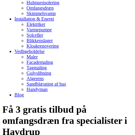
Hulmursisolering
Omfangsdræn
Skimmelsvamp
Installation & Energi
Elektriker
Varmepumpe
Solceller
Blikkenslager
Kloakrenovering
Vedligeholdelse
Maler
Facademaling
Tagmaling
Gulvslibning
Algerens
Sandblæsning af hus
Handyman
Blog
Få 3 gratis tilbud på
omfangsdræn fra specialister i
Havdrup