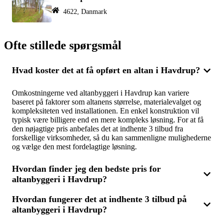
4622, Danmark
Ofte stillede spørgsmål
Hvad koster det at få opført en altan i Havdrup?
Omkostningerne ved altanbyggeri i Havdrup kan variere
baseret på faktorer som altanens størrelse, materialevalget og
kompleksiteten ved installationen. En enkel konstruktion vil
typisk være billigere end en mere kompleks løsning. For at få
den nøjagtige pris anbefales det at indhente 3 tilbud fra
forskellige virksomheder, så du kan sammenligne mulighederne
og vælge den mest fordelagtige løsning.
Hvordan finder jeg den bedste pris for
altanbyggeri i Havdrup?
Hvordan fungerer det at indhente 3 tilbud på
For at opnå den bedste pris på altanbyggeri i Havdrup, bør du
altanbyggeri i Havdrup?
indhente 3 tilbud fra forskellige firmaer, som har specialiseret
sig i altanmontage og renovering. Ved at sammenligne priser,