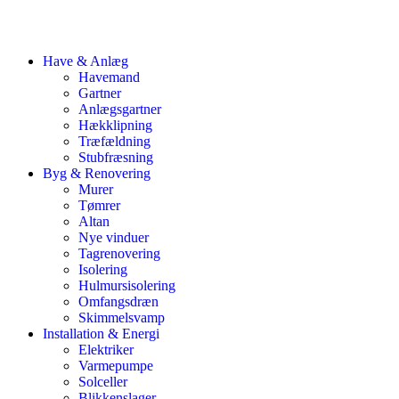
Have & Anlæg
Havemand
Gartner
Anlægsgartner
Hækklipning
Træfældning
Stubfræsning
Byg & Renovering
Murer
Tømrer
Altan
Nye vinduer
Tagrenovering
Isolering
Hulmursisolering
Omfangsdræn
Skimmelsvamp
Installation & Energi
Elektriker
Varmepumpe
Solceller
Blikkenslager