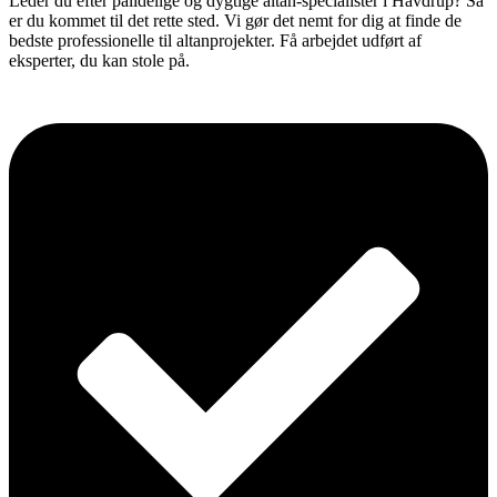
Leder du efter pålidelige og dygtige altan-specialister i Havdrup? Så
er du kommet til det rette sted. Vi gør det nemt for dig at finde de
bedste professionelle til altanprojekter. Få arbejdet udført af
eksperter, du kan stole på.