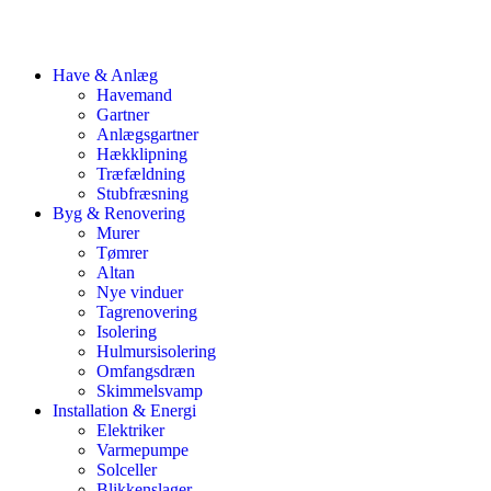
Have & Anlæg
Havemand
Gartner
Anlægsgartner
Hækklipning
Træfældning
Stubfræsning
Byg & Renovering
Murer
Tømrer
Altan
Nye vinduer
Tagrenovering
Isolering
Hulmursisolering
Omfangsdræn
Skimmelsvamp
Installation & Energi
Elektriker
Varmepumpe
Solceller
Blikkenslager