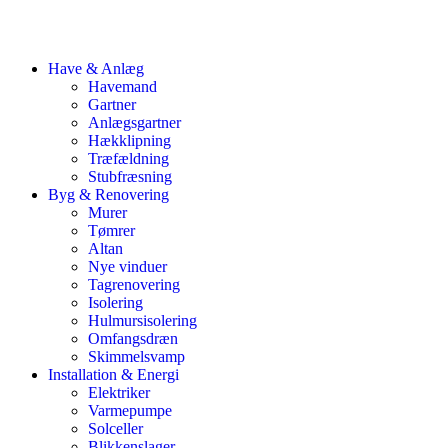
Have & Anlæg
Havemand
Gartner
Anlægsgartner
Hækklipning
Træfældning
Stubfræsning
Byg & Renovering
Murer
Tømrer
Altan
Nye vinduer
Tagrenovering
Isolering
Hulmursisolering
Omfangsdræn
Skimmelsvamp
Installation & Energi
Elektriker
Varmepumpe
Solceller
Blikkenslager