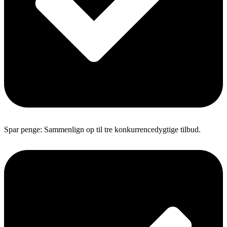
Spar penge: Sammenlign op til tre konkurrencedygtige tilbud.