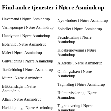
er. Normalt kan det tage fra en enkelt dag til flere dage. Når du
indhente 3 tilbud og sammenligne.
indhenter tilbud fra professionelle, kan du få et mere præcist
For at sikre dig den bedste pris på nye vinduer skal du indhente
Find andre tjenester i Nørre Asmindrup
estimat på tidsrammen, samt en fordelagtig pris.
flere tilbud og sammenligne både pris og kvalitet. Ved at få 3
tilbud fra forskellige leverandører kan du lettere finde den mest
Havemand i Nørre Asmindrup
passende løsning til dine behov, og dermed bevare kvaliteten
Nye vinduer i Nørre Asmindrup
uden at sprænge budgettet.
Varmepumpe i Nørre Asmindrup
Solceller i Nørre Asmindrup
Handyman i Nørre Asmindrup
Facademaling i Nørre
Asmindrup
Isolering i Nørre Asmindrup
Kloakrenovering i Nørre
Maler i Nørre Asmindrup
Asmindrup
Gulvslibning i Nørre Asmindrup
Algerens i Nørre Asmindrup
Træfældning i Nørre Asmindrup
Omfangsdræn i Nørre
Asmindrup
Murer i Nørre Asmindrup
Tagmaling i Nørre Asmindrup
Blikkenslager i Nørre
Asmindrup
Hulmursisolering i Nørre
Asmindrup
Altan i Nørre Asmindrup
Tagrenovering i Nørre
Hækklipning i Nørre Asmindrup
Asmindrup