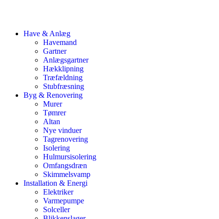
Have & Anlæg
Havemand
Gartner
Anlægsgartner
Hækklipning
Træfældning
Stubfræsning
Byg & Renovering
Murer
Tømrer
Altan
Nye vinduer
Tagrenovering
Isolering
Hulmursisolering
Omfangsdræn
Skimmelsvamp
Installation & Energi
Elektriker
Varmepumpe
Solceller
Blikkenslager