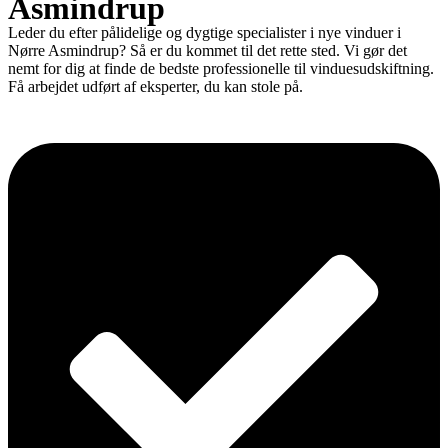
Asmindrup
Leder du efter pålidelige og dygtige specialister i nye vinduer i
Nørre Asmindrup? Så er du kommet til det rette sted. Vi gør det
nemt for dig at finde de bedste professionelle til vinduesudskiftning.
Få arbejdet udført af eksperter, du kan stole på.