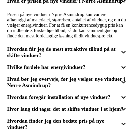
Hvad er prisen på nye vinduer i Nørre Asmindrup?
Prisen på nye vinduer i Nørre Asmindrup kan variere
afhængigt af materialet, størrelsen, antallet af vinduer, og om du
vælger energivinduer. For at få en konkurrencedygtig pris kan
du indhente 3 forskellige tilbud, så du kan sammenligne og
finde den mest fordelagtige løsning til dit vinduesprojekt.
Hvordan får jeg de mest attraktive tilbud på at
skifte vinduer?
Hvilke fordele har energivinduer?
For at få de bedste tilbud på vinduesudskiftning skal du
kontakte flere fagfolk og bede om tilbud. Ved at sammenligne 3
Hvad bør jeg overveje, før jeg vælger nye vinduer i
tilbud har du mulighed for at se prisforskellene og de
Energivinduer er designet til at højne dit hus' energieffektivitet
forskellige muligheder, såsom energivinduer, der kan reducere
Nørre Asmindrup?
ved at mindske varmetabet. Selvom de ofte er dyrere end
dine energiudgifter. Dette hjælper dig med at finde den mest
traditionelle vinduer, kan de resultere i betydelige besparelser
økonomiske og effektive løsning.
på varmeregningen. Ved at få 3 tilbud kan du sammenligne
Hvordan foregår installation af nye vinduer?
Før du vælger nye vinduer i Nørre Asmindrup, er det vigtigt at
priserne på energivinduer og vælge den bedste mulighed for dit
tænke over materialevalget (træ, PVC eller aluminium),
budget.
Hvor lang tid tager det at skifte vinduer i et hjem?
vinduernes isoleringsevne, og om energivinduer er noget for
Installation af nye vinduer udføres af professionelle, som starter
dig. Det kan være en fordel at konsultere en fagmand og
med en præcis opmåling. Når du har valgt det rigtige tilbud,
indhente flere tilbud for at finde den bedste løsning til din bolig.
Hvordan finder jeg den bedste pris på nye
fjernes de gamle vinduer og de nye monteres. Processen
Tiden det tager at skifte vinduer i et hus afhænger af, hvor
afsluttes med korrekt isolering og justering, så vinduerne
vinduer?
mange vinduer der skal udskiftes, og hvor kompliceret opgaven
fungerer perfekt. For at få en god pris på installationen kan du