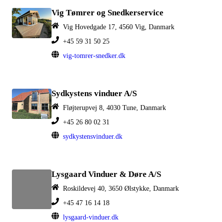
Vig Tømrer og Snedkerservice
Vig Hovedgade 17, 4560 Vig, Danmark
+45 59 31 50 25
vig-tomrer-snedker.dk
Sydkystens vinduer A/S
Fløjterupvej 8, 4030 Tune, Danmark
+45 26 80 02 31
sydkystensvinduer.dk
Lysgaard Vinduer & Døre A/S
Roskildevej 40, 3650 Ølstykke, Danmark
+45 47 16 14 18
lysgaard-vinduer.dk