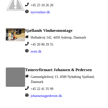
+45 25 10 26 20
nyevinduer.dk
Sjællands Vinduesmontage
Holbækvej 142, 4450 Jyderup, Danmark
+45 20 90 29 55
svmt.dk
Tømrerfirmaet Johansen & Pedersen
Gammelgårdsvej 13, 4500 Nykøbing Sjælland,
Danmark
+45 22 41 35 99
johansenogpedersen.dk