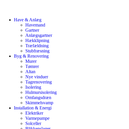
Have & Anlæg
Havemand
Gartner
Anlægsgartner
Hækklipning
Træfældning
Stubfræsning
Byg & Renovering
Murer
Tømrer
Altan
Nye vinduer
Tagrenovering
Isolering
Hulmursisolering
Omfangsdræn
Skimmelsvamp
Installation & Energi
Elektriker
Varmepumpe
Solceller
Blikkenslager