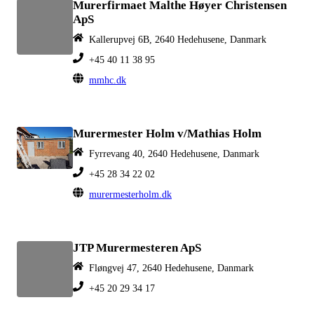
Murerfirmaet Malthe Høyer Christensen
ApS
Kallerupvej 6B, 2640 Hedehusene, Danmark
+45 40 11 38 95
mmhc.dk
Murermester Holm v/Mathias Holm
Fyrrevang 40, 2640 Hedehusene, Danmark
+45 28 34 22 02
murermesterholm.dk
JTP Murermesteren ApS
Fløngvej 47, 2640 Hedehusene, Danmark
+45 20 29 34 17