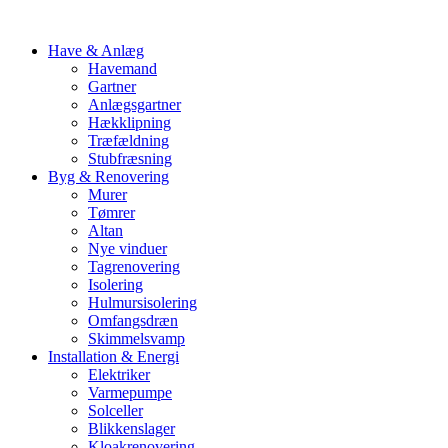
Have & Anlæg
Havemand
Gartner
Anlægsgartner
Hækklipning
Træfældning
Stubfræsning
Byg & Renovering
Murer
Tømrer
Altan
Nye vinduer
Tagrenovering
Isolering
Hulmursisolering
Omfangsdræn
Skimmelsvamp
Installation & Energi
Elektriker
Varmepumpe
Solceller
Blikkenslager
Kloakrenovering