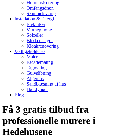
Hulmursisolering
Omfangsdræn
Skimmelsvamp
Installation & Energi
Elektriker
Varmepumpe
Solceller
Blikkenslager
Kloakrenovering
Vedligeholdelse
Maler
Facademaling
Tagmaling
Gulvslibning
Algerens
Sandblæsning af hus
Handyman
Blog
Få 3 gratis tilbud fra
professionelle murere i
Hedehusene