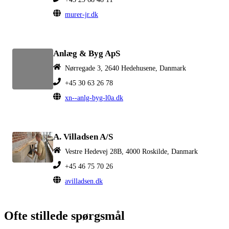
murer-jr.dk
Anlæg & Byg ApS
Nørregade 3, 2640 Hedehusene, Danmark
+45 30 63 26 78
xn--anlg-byg-l0a.dk
A. Villadsen A/S
Vestre Hedevej 28B, 4000 Roskilde, Danmark
+45 46 75 70 26
avilladsen.dk
Ofte stillede spørgsmål