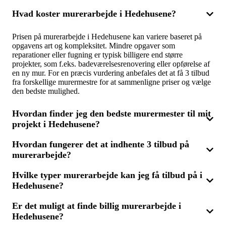
Hvad koster murerarbejde i Hedehusene?
Prisen på murerarbejde i Hedehusene kan variere baseret på
opgavens art og kompleksitet. Mindre opgaver som
reparationer eller fugning er typisk billigere end større
projekter, som f.eks. badeværelsesrenovering eller opførelse af
en ny mur. For en præcis vurdering anbefales det at få 3 tilbud
fra forskellige murermestre for at sammenligne priser og vælge
den bedste mulighed.
Hvordan finder jeg den bedste murermester til mit
projekt i Hedehusene?
Hvordan fungerer det at indhente 3 tilbud på
For at finde den mest egnede murermester til dit projekt i
murerarbejde?
Hedehusene, bør du indsamle 3 tilbud fra lokale murerfirmaer.
Dette giver mulighed for at vurdere prisniveau, erfaring og
tidligere udført arbejde. Vælg en murermester med den
Hvilke typer murerarbejde kan jeg få tilbud på i
Ved at indhente 3 tilbud på murerarbejde beskriver du kort din
nødvendige ekspertise og konkurrencedygtige priser.
Hedehusene?
opgave, hvad enten det er renovation, nybyg eller reparation.
Du vil så modtage op til tre tilbud fra murermestre, som kan
sammenlignes for at finde den bedste løsning og pris for dit
Er det muligt at finde billig murerarbejde i
I Hedehusene kan du få tilbud på en bred vifte af
projekt.
Hedehusene?
mureropgaver, herunder renovering af badeværelser,