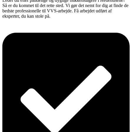
Leder du efter pålidelige og dygtige blikkenslagere i Hedehusene?
Så er du kommet til det rette sted. Vi gør det nemt for dig at finde de
bedste professionelle til VVS-arbejde. Få arbejdet udført af
eksperter, du kan stole på.