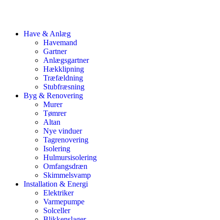
Have & Anlæg
Havemand
Gartner
Anlægsgartner
Hækklipning
Træfældning
Stubfræsning
Byg & Renovering
Murer
Tømrer
Altan
Nye vinduer
Tagrenovering
Isolering
Hulmursisolering
Omfangsdræn
Skimmelsvamp
Installation & Energi
Elektriker
Varmepumpe
Solceller
Blikkenslager