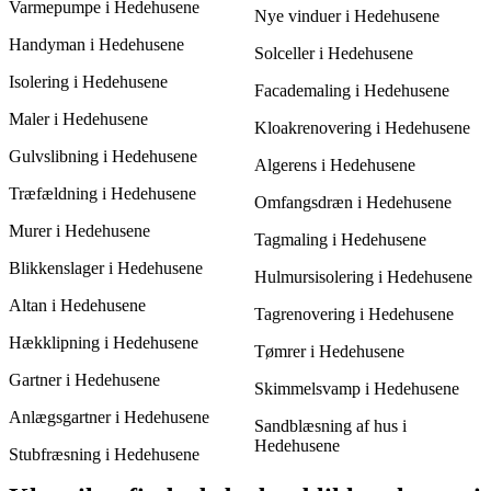
Varmepumpe i Hedehusene
løsning til dit projekt.
Nye vinduer i Hedehusene
Handyman i Hedehusene
Solceller i Hedehusene
Isolering i Hedehusene
Facademaling i Hedehusene
Maler i Hedehusene
Kloakrenovering i Hedehusene
Gulvslibning i Hedehusene
Algerens i Hedehusene
Træfældning i Hedehusene
Omfangsdræn i Hedehusene
Murer i Hedehusene
Tagmaling i Hedehusene
Blikkenslager i Hedehusene
Hulmursisolering i Hedehusene
Altan i Hedehusene
Tagrenovering i Hedehusene
Hækklipning i Hedehusene
Tømrer i Hedehusene
Gartner i Hedehusene
Skimmelsvamp i Hedehusene
Anlægsgartner i Hedehusene
Sandblæsning af hus i
Hedehusene
Stubfræsning i Hedehusene