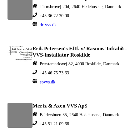
Thorsbrovej 20d, 2640 Hedehusene, Danmark
+45 36 72 30 00
dr-vvs.dk
Erik Petersen's Eftf. v/ Rasmus Toftalíð -
VVS-installatør Roskilde
Præstemarksvej 82, 4000 Roskilde, Danmark
+45 46 75 73 63
epvvs.dk
Mertz & Axen VVS ApS
Baldersbuen 35, 2640 Hedehusene, Danmark
+45 51 21 09 68