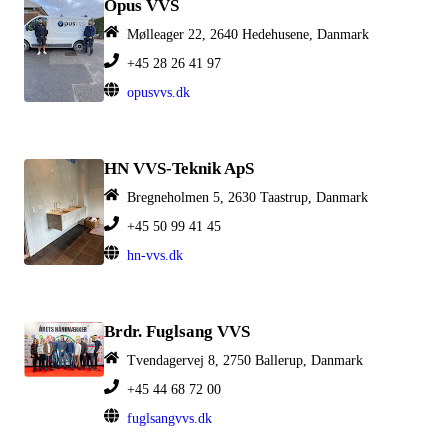
Opus VVS
Mølleager 22, 2640 Hedehusene, Danmark
+45 28 26 41 97
opusvvs.dk
HN VVS-Teknik ApS
Bregneholmen 5, 2630 Taastrup, Danmark
+45 50 99 41 45
hn-vvs.dk
Brdr. Fuglsang VVS
Tvendagervej 8, 2750 Ballerup, Danmark
+45 44 68 72 00
fuglsangvvs.dk