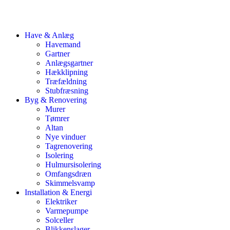
Have & Anlæg
Havemand
Gartner
Anlægsgartner
Hækklipning
Træfældning
Stubfræsning
Byg & Renovering
Murer
Tømrer
Altan
Nye vinduer
Tagrenovering
Isolering
Hulmursisolering
Omfangsdræn
Skimmelsvamp
Installation & Energi
Elektriker
Varmepumpe
Solceller
Blikkenslager