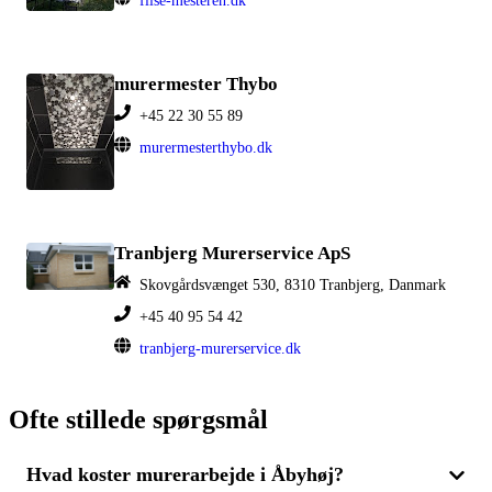
flise-mesteren.dk
murermester Thybo
+45 22 30 55 89
murermesterthybo.dk
Tranbjerg Murerservice ApS
Skovgårdsvænget 530, 8310 Tranbjerg, Danmark
+45 40 95 54 42
tranbjerg-murerservice.dk
Ofte stillede spørgsmål
Hvad koster murerarbejde i Åbyhøj?