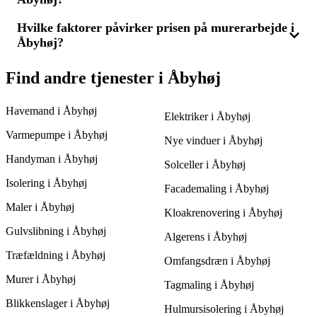
at sammenligne flere tilbud fra forskellige lokale murermestre.
Når du indhenter 3 tilbud, kan du bedre vurdere priserne og
vælge en løsning, der passer til dit budget, uden at gå på
Hvilke faktorer påvirker prisen på murerarbejde i
Før murerarbejdet starter i Åbyhøj, bør du frigøre området for
kompromis med kvaliteten.
Åbyhøj?
møbler og sikre, at det er let tilgængeligt for mureren. Hvis der
er specielle krav til arbejdet, bør disse kommunikeres, når du
indhenter 3 tilbud. Det sikrer, at arbejdet udføres effektivt og til
Flere faktorer kan påvirke prisen på murerarbejde i Åbyhøj,
Find andre tjenester i Åbyhøj
den bedste pris.
såsom opgavens omfang, materialevalg, tidsforbrug og dets
kompleksitet. Større opgaver som renoveringer kan være
Havemand i Åbyhøj
dyrere, men ved at indhente 3 tilbud kan du finde den bedste
Elektriker i Åbyhøj
pris og en murermester, der tilbyder høj kvalitet til en fair pris.
Varmepumpe i Åbyhøj
Nye vinduer i Åbyhøj
Handyman i Åbyhøj
Solceller i Åbyhøj
Isolering i Åbyhøj
Facademaling i Åbyhøj
Maler i Åbyhøj
Kloakrenovering i Åbyhøj
Gulvslibning i Åbyhøj
Algerens i Åbyhøj
Træfældning i Åbyhøj
Omfangsdræn i Åbyhøj
Murer i Åbyhøj
Tagmaling i Åbyhøj
Blikkenslager i Åbyhøj
Hulmursisolering i Åbyhøj