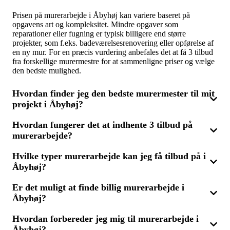
Prisen på murerarbejde i Åbyhøj kan variere baseret på
opgavens art og kompleksitet. Mindre opgaver som
reparationer eller fugning er typisk billigere end større
projekter, som f.eks. badeværelsesrenovering eller opførelse af
en ny mur. For en præcis vurdering anbefales det at få 3 tilbud
fra forskellige murermestre for at sammenligne priser og vælge
den bedste mulighed.
Hvordan finder jeg den bedste murermester til mit
projekt i Åbyhøj?
Hvordan fungerer det at indhente 3 tilbud på
For at finde den mest egnede murermester til dit projekt i
murerarbejde?
Åbyhøj, bør du indsamle 3 tilbud fra lokale murerfirmaer. Dette
giver mulighed for at vurdere prisniveau, erfaring og tidligere
udført arbejde. Vælg en murermester med den nødvendige
Hvilke typer murerarbejde kan jeg få tilbud på i
Ved at indhente 3 tilbud på murerarbejde beskriver du kort din
ekspertise og konkurrencedygtige priser.
Åbyhøj?
opgave, hvad enten det er renovation, nybyg eller reparation.
Du vil så modtage op til tre tilbud fra murermestre, som kan
sammenlignes for at finde den bedste løsning og pris for dit
Er det muligt at finde billig murerarbejde i
I Åbyhøj kan du få tilbud på en bred vifte af mureropgaver,
projekt.
Åbyhøj?
herunder renovering af badeværelser, murværkskonstruktioner,
reparationer, fugning og flisearbejde. Ved at modtage 3 tilbud
er det nemmere at finde det rigtige murerfirma til dit specifikke
Hvordan forbereder jeg mig til murerarbejde i
Ja, det er muligt at finde økonomisk murerarbejde i Åbyhøj ved
projekt til en fordelagtig pris.
Åbyhøj?