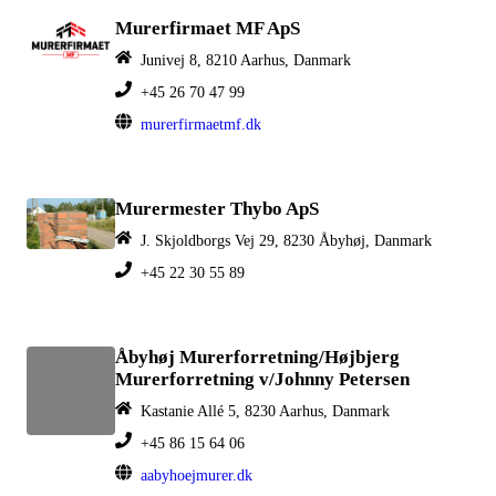
Murerfirmaet MF ApS
Junivej 8, 8210 Aarhus, Danmark
+45 26 70 47 99
murerfirmaetmf.dk
Murermester Thybo ApS
J. Skjoldborgs Vej 29, 8230 Åbyhøj, Danmark
+45 22 30 55 89
Åbyhøj Murerforretning/Højbjerg
Murerforretning v/Johnny Petersen
Kastanie Allé 5, 8230 Aarhus, Danmark
+45 86 15 64 06
aabyhoejmurer.dk