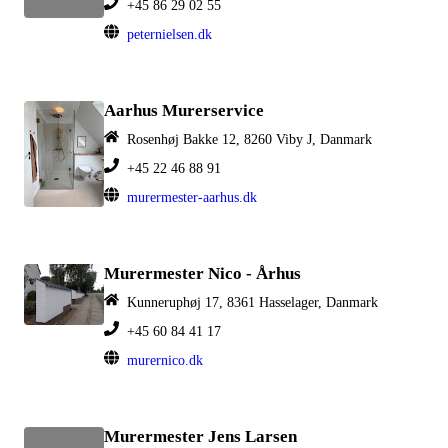
+45 86 29 02 55
peternielsen.dk
Aarhus Murerservice
Rosenhøj Bakke 12, 8260 Viby J, Danmark
+45 22 46 88 91
murermester-aarhus.dk
Murermester Nico - Århus
Kunneruphøj 17, 8361 Hasselager, Danmark
+45 60 84 41 17
murernico.dk
Murermester Jens Larsen