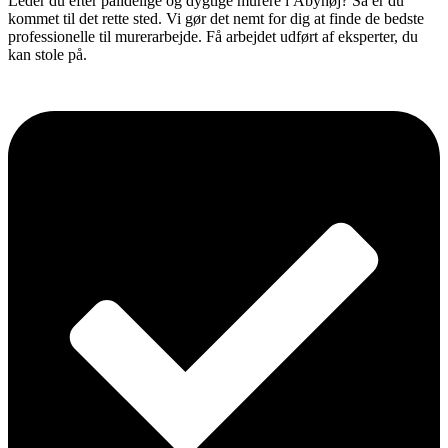
Leder du efter pålidelige og dygtige murere i Åbyhøj? Så er du
kommet til det rette sted. Vi gør det nemt for dig at finde de bedste
professionelle til murerarbejde. Få arbejdet udført af eksperter, du
kan stole på.