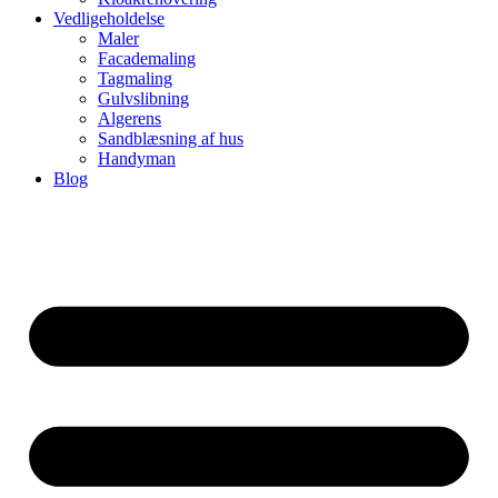
Vedligeholdelse
Maler
Facademaling
Tagmaling
Gulvslibning
Algerens
Sandblæsning af hus
Handyman
Blog