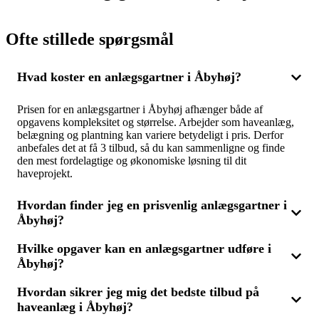
Ofte stillede spørgsmål
Hvad koster en anlægsgartner i Åbyhøj?
Prisen for en anlægsgartner i Åbyhøj afhænger både af
opgavens kompleksitet og størrelse. Arbejder som haveanlæg,
belægning og plantning kan variere betydeligt i pris. Derfor
anbefales det at få 3 tilbud, så du kan sammenligne og finde
den mest fordelagtige og økonomiske løsning til dit
haveprojekt.
Hvordan finder jeg en prisvenlig anlægsgartner i
Åbyhøj?
Hvilke opgaver kan en anlægsgartner udføre i
Vil du finde en overkommelig anlægsgartner i Åbyhøj, er det
Åbyhøj?
klogt at sammenligne flere tilbud fra forskellige fagfolk. Ved at
få 3 tilbud kan du let se, hvem der har den bedste pris uden at
gå på kompromis med kvaliteten. Husk også at tjekke
Hvordan sikrer jeg mig det bedste tilbud på
En anlægsgartner i Åbyhøj kan tage sig af mange forskellige
anmeldelser og anbefalinger for at sikre, at du vælger den rette
haveanlæg i Åbyhøj?
opgaver inden for haveanlæg, som fx belægning af terrasser og
til opgaven.