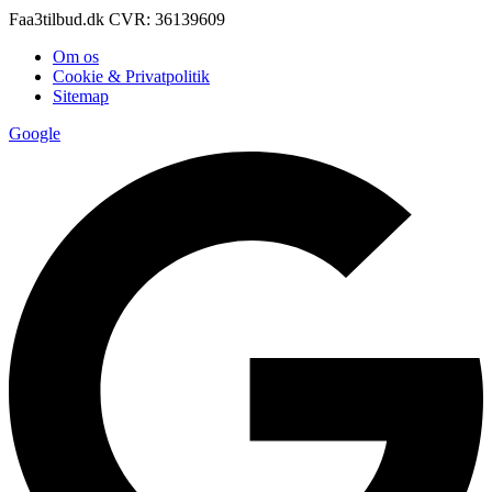
Faa3tilbud.dk CVR: 36139609
Om os
Cookie & Privatpolitik
Sitemap
Google