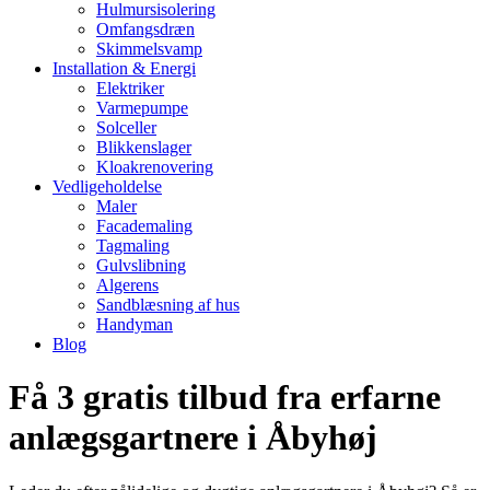
Hulmursisolering
Omfangsdræn
Skimmelsvamp
Installation & Energi
Elektriker
Varmepumpe
Solceller
Blikkenslager
Kloakrenovering
Vedligeholdelse
Maler
Facademaling
Tagmaling
Gulvslibning
Algerens
Sandblæsning af hus
Handyman
Blog
Få 3 gratis tilbud fra erfarne
anlægsgartnere i Åbyhøj