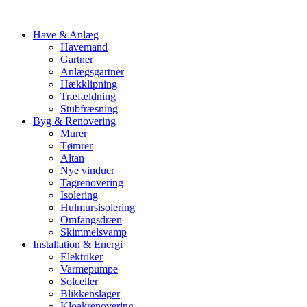
Have & Anlæg
Havemand
Gartner
Anlægsgartner
Hækklipning
Træfældning
Stubfræsning
Byg & Renovering
Murer
Tømrer
Altan
Nye vinduer
Tagrenovering
Isolering
Hulmursisolering
Omfangsdræn
Skimmelsvamp
Installation & Energi
Elektriker
Varmepumpe
Solceller
Blikkenslager
Kloakrenovering