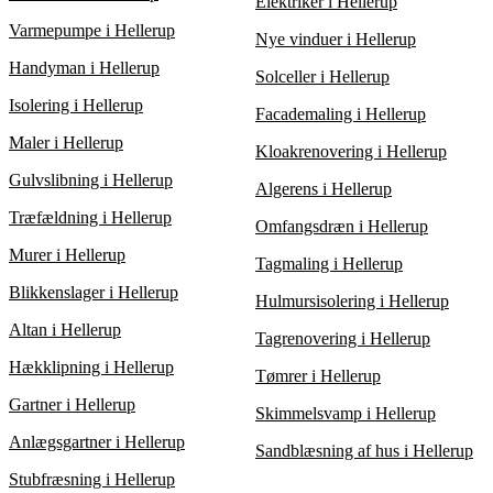
Elektriker i Hellerup
kompromis med kvaliteten. Overvej både prisen og den
foreslåede arbejdsmåde for at vælge den bedste løsning.
Varmepumpe i Hellerup
Nye vinduer i Hellerup
Handyman i Hellerup
Solceller i Hellerup
Isolering i Hellerup
Facademaling i Hellerup
Maler i Hellerup
Kloakrenovering i Hellerup
Gulvslibning i Hellerup
Algerens i Hellerup
Træfældning i Hellerup
Omfangsdræn i Hellerup
Murer i Hellerup
Tagmaling i Hellerup
Blikkenslager i Hellerup
Hulmursisolering i Hellerup
Altan i Hellerup
Tagrenovering i Hellerup
Hækklipning i Hellerup
Tømrer i Hellerup
Gartner i Hellerup
Skimmelsvamp i Hellerup
Anlægsgartner i Hellerup
Sandblæsning af hus i Hellerup
Stubfræsning i Hellerup