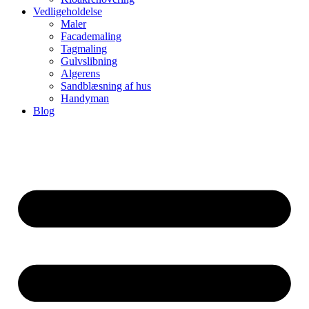
Vedligeholdelse
Maler
Facademaling
Tagmaling
Gulvslibning
Algerens
Sandblæsning af hus
Handyman
Blog