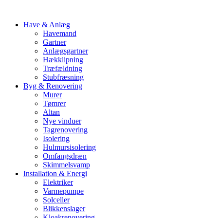
Have & Anlæg
Havemand
Gartner
Anlægsgartner
Hækklipning
Træfældning
Stubfræsning
Byg & Renovering
Murer
Tømrer
Altan
Nye vinduer
Tagrenovering
Isolering
Hulmursisolering
Omfangsdræn
Skimmelsvamp
Installation & Energi
Elektriker
Varmepumpe
Solceller
Blikkenslager
Kloakrenovering