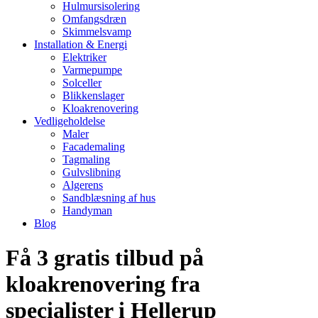
Hulmursisolering
Omfangsdræn
Skimmelsvamp
Installation & Energi
Elektriker
Varmepumpe
Solceller
Blikkenslager
Kloakrenovering
Vedligeholdelse
Maler
Facademaling
Tagmaling
Gulvslibning
Algerens
Sandblæsning af hus
Handyman
Blog
Få 3 gratis tilbud på
kloakrenovering fra
specialister i Hellerup