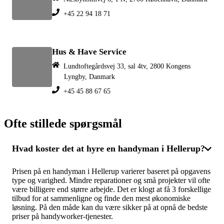
+45 22 94 18 71
Hus & Have Service
Lundtoftegårdsvej 33, sal 4tv, 2800 Kongens
Lyngby, Danmark
+45 45 88 67 65
Ofte stillede spørgsmål
Hvad koster det at hyre en handyman i Hellerup?
Prisen på en handyman i Hellerup varierer baseret på opgavens
type og varighed. Mindre reparationer og små projekter vil ofte
være billigere end større arbejde. Det er klogt at få 3 forskellige
tilbud for at sammenligne og finde den mest økonomiske
løsning. På den måde kan du være sikker på at opnå de bedste
priser på handyworker-tjenester.