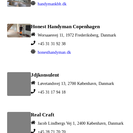
handymankbh.dk
Honest Handyman Copenhagen
Worsaaesvej 11, 1972 Frederiksberg, Danmark
+45 31 31 92 38
honesthandyman.dk
Jdjkonsulent
Løvetandsvej 13, 2700 København, Danmark
+45 31 17 94 18
Real Craft
Jacob Lindbergs Vej 1, 2400 København, Danmark
+45 28 71 70 70