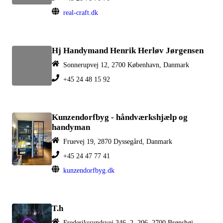
real-craft.dk
Hj Handymand Henrik Herløv Jørgensen
Sonnerupvej 12, 2700 København, Danmark
+45 24 48 15 92
Kunzendorfbyg - håndværkshjælp og
handyman
Fruevej 19, 2870 Dyssegård, Danmark
+45 24 47 77 41
kunzendorfbyg.dk
T.h
Frederikssundsvej 346, 2. 206, 2700 Brønshøj-