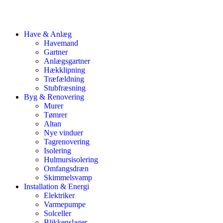
Have & Anlæg
Havemand
Gartner
Anlægsgartner
Hækklipning
Træfældning
Stubfræsning
Byg & Renovering
Murer
Tømrer
Altan
Nye vinduer
Tagrenovering
Isolering
Hulmursisolering
Omfangsdræn
Skimmelsvamp
Installation & Energi
Elektriker
Varmepumpe
Solceller
Blikkenslager