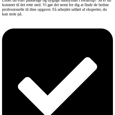
Leder du efter pålidelige og dygtige handyman i Hellerup? Så er du
kommet til det rette sted. Vi gør det nemt for dig at finde de bedste
professionelle til dine opgaver. Få arbejdet udført af eksperter, du
kan stole på.