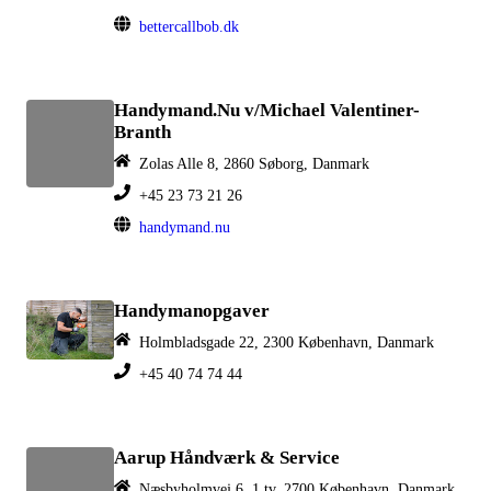
bettercallbob.dk
Handymand.Nu v/Michael Valentiner-
Branth
Zolas Alle 8, 2860 Søborg, Danmark
+45 23 73 21 26
handymand.nu
Handymanopgaver
Holmbladsgade 22, 2300 København, Danmark
+45 40 74 74 44
Aarup Håndværk & Service
Næsbyholmvej 6, 1 tv, 2700 København, Danmark