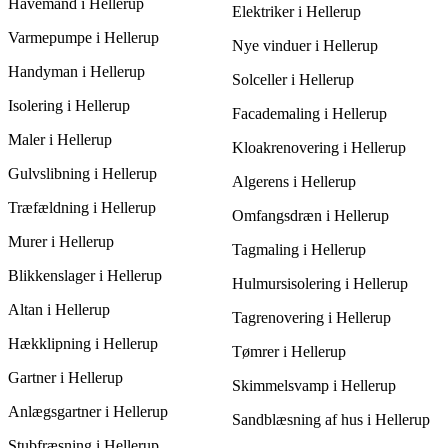
Havemand i Hellerup
sikrer, at du får den bedste service til den bedst mulige pris,
Elektriker i Hellerup
uanset om opgaven er lille eller stor.
Varmepumpe i Hellerup
Nye vinduer i Hellerup
Handyman i Hellerup
Solceller i Hellerup
Isolering i Hellerup
Facademaling i Hellerup
Maler i Hellerup
Kloakrenovering i Hellerup
Gulvslibning i Hellerup
Algerens i Hellerup
Træfældning i Hellerup
Omfangsdræn i Hellerup
Murer i Hellerup
Tagmaling i Hellerup
Blikkenslager i Hellerup
Hulmursisolering i Hellerup
Altan i Hellerup
Tagrenovering i Hellerup
Hækklipning i Hellerup
Tømrer i Hellerup
Gartner i Hellerup
Skimmelsvamp i Hellerup
Anlægsgartner i Hellerup
Sandblæsning af hus i Hellerup
Stubfræsning i Hellerup