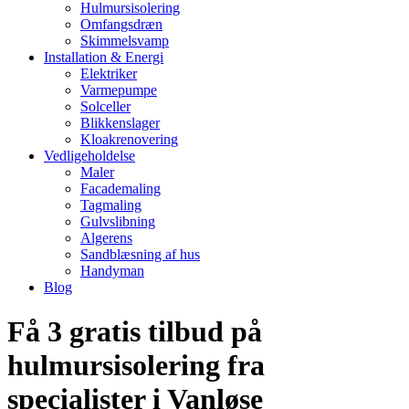
Hulmursisolering
Omfangsdræn
Skimmelsvamp
Installation & Energi
Elektriker
Varmepumpe
Solceller
Blikkenslager
Kloakrenovering
Vedligeholdelse
Maler
Facademaling
Tagmaling
Gulvslibning
Algerens
Sandblæsning af hus
Handyman
Blog
Få 3 gratis tilbud på
hulmursisolering fra
specialister i Vanløse