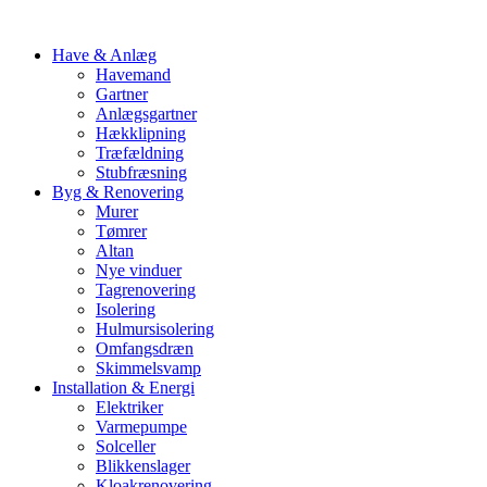
Have & Anlæg
Havemand
Gartner
Anlægsgartner
Hækklipning
Træfældning
Stubfræsning
Byg & Renovering
Murer
Tømrer
Altan
Nye vinduer
Tagrenovering
Isolering
Hulmursisolering
Omfangsdræn
Skimmelsvamp
Installation & Energi
Elektriker
Varmepumpe
Solceller
Blikkenslager
Kloakrenovering