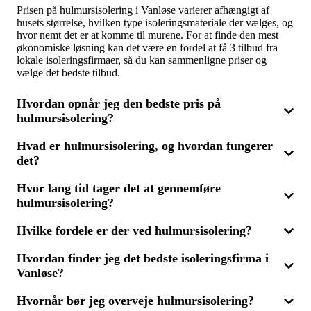
Prisen på hulmursisolering i Vanløse varierer afhængigt af
husets størrelse, hvilken type isoleringsmateriale der vælges, og
hvor nemt det er at komme til murene. For at finde den mest
økonomiske løsning kan det være en fordel at få 3 tilbud fra
lokale isoleringsfirmaer, så du kan sammenligne priser og
vælge det bedste tilbud.
Hvordan opnår jeg den bedste pris på
hulmursisolering?
Hvad er hulmursisolering, og hvordan fungerer
For at få den bedste pris på hulmursisolering bør du anmode
det?
om 3 tilbud fra forskellige isoleringsfirmaer. Ved at
sammenligne de tilbud, du modtager, kan du finde den mest
prisvenlige løsning, der samtidig sikrer høj kvalitet og optimal
Hvor lang tid tager det at gennemføre
Hulmursisolering er en metode, hvor isoleringsmateriale
energibesparelse for din bolig i Vanløse.
hulmursisolering?
sprøjtes ind i mellemrummet mellem yder- og indermuren i dit
hjem. Dette reducerer varmetab betydeligt og kan føre til store
energibesparelser. Få 3 tilbud fra erfarne isoleringsfirmaer i
Hvilke fordele er der ved hulmursisolering?
Det tager typisk en dag at udføre hulmursisolering, afhængigt
Vanløse for at finde den mest effektive løsning for din bolig.
af din boligs størrelse og murenes tilgængelighed. For at opnå
Hvordan finder jeg det bedste isoleringsfirma i
en hurtig og økonomisk løsning er det en god idé at indhente 3
Hulmursisolering kan føre til betydelige energibesparelser ved
tilbud fra isoleringsfirmaer, der kan give dig en præcis
Vanløse?
at reducere varmetab, forbedre indeklimaet og sænke
tidsramme for arbejdet i Vanløse.
varmeudgifterne. Ved at få og sammenligne 3 tilbud fra
isoleringsfirmaer i Vanløse kan du vælge den løsning, der
Hvornår bør jeg overveje hulmursisolering?
For at finde det bedste isoleringsfirma til din hulmursisolering i