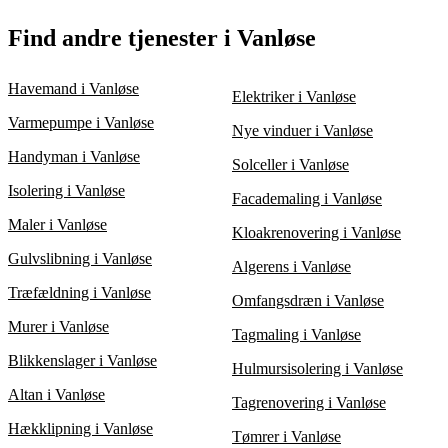
matcher dine behov og giver den største fordel.
Vanløse, er det vigtigt at sammenligne flere tilbud. Ved at få 3
forskellige tilbud kan du vurdere pris, kvalitet og erfaring hos
Hvis du har høje varmeregninger eller mærker træk i dit hjem,
Find andre tjenester i Vanløse
firmaerne. Vælg et firma, der tilbyder løsninger med langvarige
kan hulmursisolering være nødvendigt. Det kan også være
energibesparelser og optimal murisolering.
relevant, hvis du bor i en ældre bolig med dårlig isolering. Ved
at indhente 3 tilbud fra isoleringsfirmaer i Vanløse kan du finde
Havemand i Vanløse
Elektriker i Vanløse
en effektiv løsning og reducere energiforbruget markant.
Varmepumpe i Vanløse
Nye vinduer i Vanløse
Handyman i Vanløse
Solceller i Vanløse
Isolering i Vanløse
Facademaling i Vanløse
Maler i Vanløse
Kloakrenovering i Vanløse
Gulvslibning i Vanløse
Algerens i Vanløse
Træfældning i Vanløse
Omfangsdræn i Vanløse
Murer i Vanløse
Tagmaling i Vanløse
Blikkenslager i Vanløse
Hulmursisolering i Vanløse
Altan i Vanløse
Tagrenovering i Vanløse
Hækklipning i Vanløse
Tømrer i Vanløse