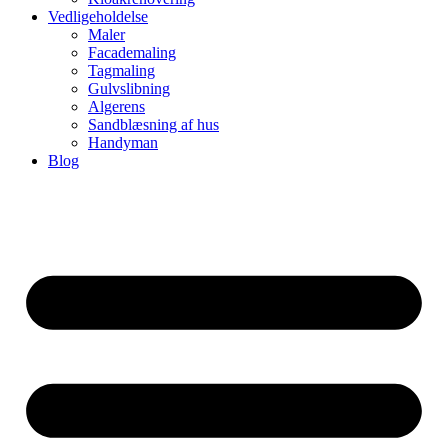
Vedligeholdelse
Maler
Facademaling
Tagmaling
Gulvslibning
Algerens
Sandblæsning af hus
Handyman
Blog