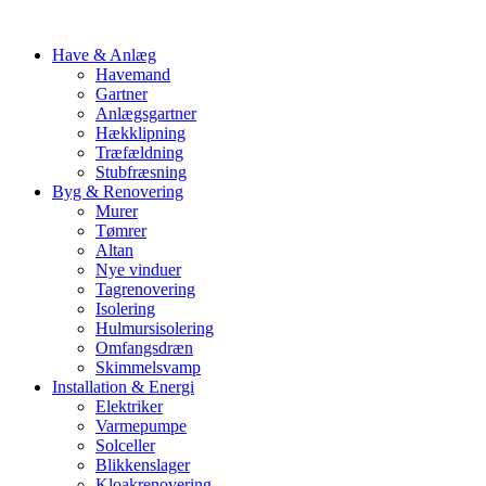
Have & Anlæg
Havemand
Gartner
Anlægsgartner
Hækklipning
Træfældning
Stubfræsning
Byg & Renovering
Murer
Tømrer
Altan
Nye vinduer
Tagrenovering
Isolering
Hulmursisolering
Omfangsdræn
Skimmelsvamp
Installation & Energi
Elektriker
Varmepumpe
Solceller
Blikkenslager
Kloakrenovering