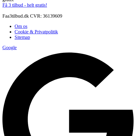
Få 3 tilbud - helt gratis!
Faa3tilbud.dk CVR: 36139609
Om os
Cookie & Privatpolitik
Sitemap
Google