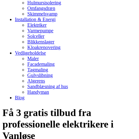
Hulmursisolering
Omfangsdræn
Skimmelsvamp
Installation & Energi
Elektriker
Varmepumpe
Solceller
Blikkenslager
Kloakrenovering
Vedligeholdelse
Maler
Facademaling
Tagmaling
Gulvslibning
Algerens
Sandblæsning af hus
Handyman
Blog
Få 3 gratis tilbud fra
professionelle elektrikere i
Vanløse