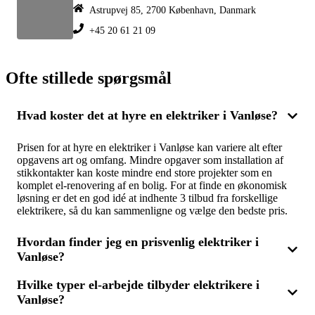
Astrupvej 85, 2700 København, Danmark
+45 20 61 21 09
Ofte stillede spørgsmål
Hvad koster det at hyre en elektriker i Vanløse?
Prisen for at hyre en elektriker i Vanløse kan variere alt efter
opgavens art og omfang. Mindre opgaver som installation af
stikkontakter kan koste mindre end store projekter som en
komplet el-renovering af en bolig. For at finde en økonomisk
løsning er det en god idé at indhente 3 tilbud fra forskellige
elektrikere, så du kan sammenligne og vælge den bedste pris.
Hvordan finder jeg en prisvenlig elektriker i
Vanløse?
Hvilke typer el-arbejde tilbyder elektrikere i
For at finde en prisvenlig elektriker i Vanløse skal du
Vanløse?
sammenligne flere tilbud. Ved at få 3 tilbud fra forskellige el-
fagfolk kan du være sikker på at få den bedste pris på el-