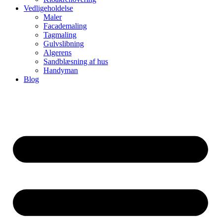
Vedligeholdelse
Maler
Facademaling
Tagmaling
Gulvslibning
Algerens
Sandblæsning af hus
Handyman
Blog