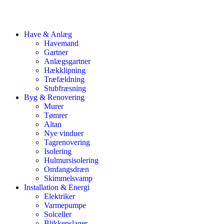
Have & Anlæg
Havemand
Gartner
Anlægsgartner
Hækklipning
Træfældning
Stubfræsning
Byg & Renovering
Murer
Tømrer
Altan
Nye vinduer
Tagrenovering
Isolering
Hulmursisolering
Omfangsdræn
Skimmelsvamp
Installation & Energi
Elektriker
Varmepumpe
Solceller
Blikkenslager