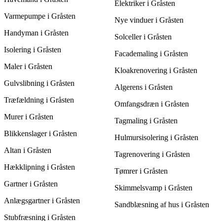
præcise prisoverslag, hvilket hjælper med at finde den bedste
Elektriker i Gråsten
og billigste løsning. Mange leverandører tilbyder også rabatter,
Varmepumpe i Gråsten
hvis du planlægger gentagne besøg eller kombinerer flere
Nye vinduer i Gråsten
tjenester.
Handyman i Gråsten
Solceller i Gråsten
Isolering i Gråsten
Facademaling i Gråsten
Maler i Gråsten
Kloakrenovering i Gråsten
Gulvslibning i Gråsten
Algerens i Gråsten
Træfældning i Gråsten
Omfangsdræn i Gråsten
Murer i Gråsten
Tagmaling i Gråsten
Blikkenslager i Gråsten
Hulmursisolering i Gråsten
Altan i Gråsten
Tagrenovering i Gråsten
Hækklipning i Gråsten
Tømrer i Gråsten
Gartner i Gråsten
Skimmelsvamp i Gråsten
Anlægsgartner i Gråsten
Sandblæsning af hus i Gråsten
Stubfræsning i Gråsten