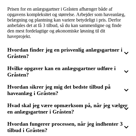
Prisen for en anlægsgartner i Gråsten afhænger både af
opgavens kompleksitet og størrelse. Arbejder som haveanlæg,
belægning og plantning kan variere betydeligt i pris. Derfor
anbefales det at få 3 tilbud, så du kan sammenligne og finde
den mest fordelagtige og økonomiske løsning til dit
haveprojekt.
Hvordan finder jeg en prisvenlig anlægsgartner i
Gråsten?
Hvilke opgaver kan en anlægsgartner udføre i
Vil du finde en overkommelig anlægsgartner i Gråsten, er det
Gråsten?
klogt at sammenligne flere tilbud fra forskellige fagfolk. Ved at
få 3 tilbud kan du let se, hvem der har den bedste pris uden at
gå på kompromis med kvaliteten. Husk også at tjekke
Hvordan sikrer jeg mig det bedste tilbud på
En anlægsgartner i Gråsten kan tage sig af mange forskellige
anmeldelser og anbefalinger for at sikre, at du vælger den rette
haveanlæg i Gråsten?
opgaver inden for haveanlæg, som fx belægning af terrasser og
til opgaven.
stier, anlægning af græsplæner, opsætning af blomsterbede
samt træfældning og beskæring. Hvis du har behov for hjælp til
Hvad skal jeg være opmærksom på, når jeg vælger
For at få det bedste tilbud på haveanlæg i Gråsten, bør du altid
større haveprojekter, kan en landskabsarkitekt også inddrages
en anlægsgartner i Gråsten?
anmode om 3 tilbud fra forskellige anlægsgartnere. Det giver
for at garantere et optimalt resultat.
mulighed for at sammenligne priser, serviceniveau og
materialevalg, så du kan finde den løsning, der passer bedst til
Hvordan fungerer processen, når jeg indhenter 3
Når du skal vælge en anlægsgartner i Gråsten, er det vigtigt at
din have. Sørg for at beskrive opgaven så nøjagtigt som muligt
tilbud i Gråsten?
overveje deres erfaring, anmeldelser og tidligere arbejder.
for at få præcise og sammenlignelige tilbud.