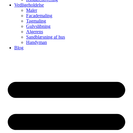
Vedligeholdelse
Maler
Facademaling
Tagmaling
Gulvslibning
Algerens
Sandblæsning af hus
Handyman
Blog