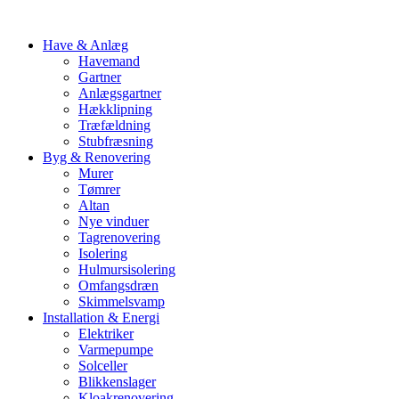
Have & Anlæg
Havemand
Gartner
Anlægsgartner
Hækklipning
Træfældning
Stubfræsning
Byg & Renovering
Murer
Tømrer
Altan
Nye vinduer
Tagrenovering
Isolering
Hulmursisolering
Omfangsdræn
Skimmelsvamp
Installation & Energi
Elektriker
Varmepumpe
Solceller
Blikkenslager
Kloakrenovering