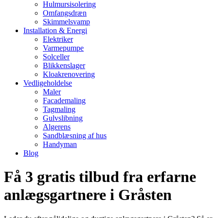
Hulmursisolering
Omfangsdræn
Skimmelsvamp
Installation & Energi
Elektriker
Varmepumpe
Solceller
Blikkenslager
Kloakrenovering
Vedligeholdelse
Maler
Facademaling
Tagmaling
Gulvslibning
Algerens
Sandblæsning af hus
Handyman
Blog
Få 3 gratis tilbud fra erfarne
anlægsgartnere i Gråsten