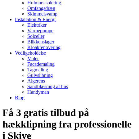
Hulmursisolering
Omfangsdræn
Skimmelsvamp
Installation & Energi
Elektriker
Varmepumpe
Solceller
Blikkenslager
Kloakrenovering
Vedligeholdelse
Maler
Facademaling
Tagmaling
Gulvslibning
Algerens
Sandblæsning af hus
Handyman
Blog
Få 3 gratis tilbud på
hækklipning fra professionelle
i Skive