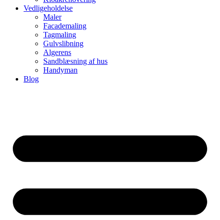
Vedligeholdelse
Maler
Facademaling
Tagmaling
Gulvslibning
Algerens
Sandblæsning af hus
Handyman
Blog