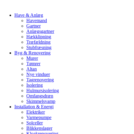
Have & Anlæg
Havemand
Gartner
Anlægsgartner
Hækklipning
Træfældning
Stubfræsning
Byg & Renovering
Murer
Tømrer
Altan
Nye vinduer
Tagrenovering
Isolering
Hulmursisolering
Omfangsdræn
Skimmelsvamp
Installation & Energi
Elektriker
Varmepumpe
Solceller
Blikkenslager
Kloakrenovering