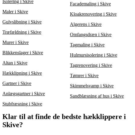
Isolering i Skive
Facademaling i Skive
Maler i Skive
Kloakrenovering i Skive
Gulvslibning i Skive
Algerens i Skive
Træfældning i Skive
Omfangsdræn i Skive
Murer i Skive
Tagmaling i Skive
Blikkenslager i Skive
Hulmursisolering i Skive
Altan i Skive
Tagrenovering i Skive
Hækklipning i Skive
Tømrer i Skive
Gartner i Skive
Skimmelsvamp i Skive
Anlægsgartner i Skive
Sandblæsning af hus i Skive
Stubfræsning i Skive
Klar til at finde de bedste hækklippere i
Skive?