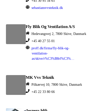
+45 30 95 54 65
sebastiansvvsteknik.dk
Fly Blik Og Ventilation A/S
Hedevangsvej 2, 7800 Skive, Danmark
+45 40 27 55 01
proff.dk/firma/fly-blik-og-
ventilation-
as/skive/r%C3%B8rl%C3%A6ggertjenester/GRCUHJI07RG
MK Vvs Teknik
Pilkærvej 10, 7800 Skive, Danmark
+45 22 33 80 66
Jespers blik