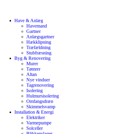
Have & Anlæg
Havemand
Gartner
Anlægsgartner
Hækklipning
Træfældning
Stubfræsning
Byg & Renovering
Murer
Tømrer
Altan
Nye vinduer
Tagrenovering
Isolering
Hulmursisolering
Omfangsdræn
Skimmelsvamp
Installation & Energi
Elektriker
Varmepumpe
Solceller
Blikkenslager