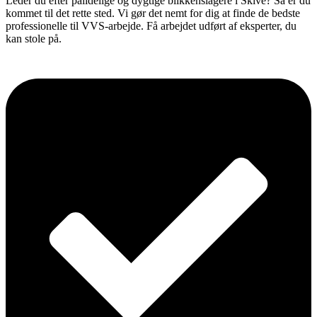
Leder du efter pålidelige og dygtige blikkenslagere i Skive? Så er du
kommet til det rette sted. Vi gør det nemt for dig at finde de bedste
professionelle til VVS-arbejde. Få arbejdet udført af eksperter, du
kan stole på.