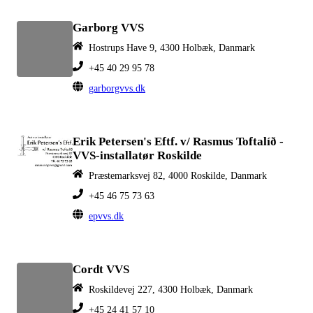
Garborg VVS
Hostrups Have 9, 4300 Holbæk, Danmark
+45 40 29 95 78
garborgvvs.dk
Erik Petersen's Eftf. v/ Rasmus Toftalíð -
VVS-installatør Roskilde
Præstemarksvej 82, 4000 Roskilde, Danmark
+45 46 75 73 63
epvvs.dk
Cordt VVS
Roskildevej 227, 4300 Holbæk, Danmark
+45 24 41 57 10