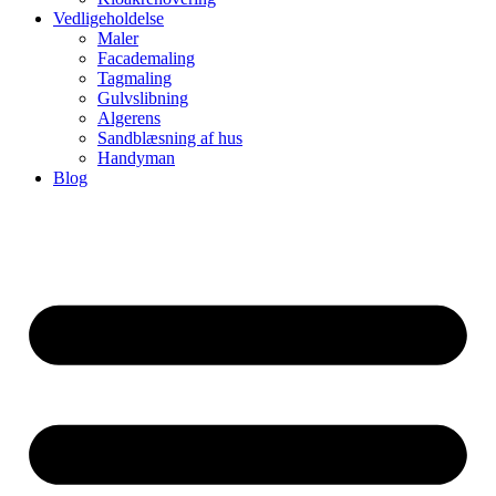
Vedligeholdelse
Maler
Facademaling
Tagmaling
Gulvslibning
Algerens
Sandblæsning af hus
Handyman
Blog