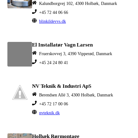
Kalundborgvej 102, 4300 Holbæk, Danmark
+45 72 44 06 66
blinkildevvs.dk
El Installatør Vagn Larsen
Fruerskovvej 3, 4390 Vipperød, Danmark
+45 24 24 80 41
NV Teknik & Industri ApS
Berendsen Allé 3, 4300 Holbæk, Danmark
+45 72 17 00 06
nvteknik.dk
Holbæk Rørmontage