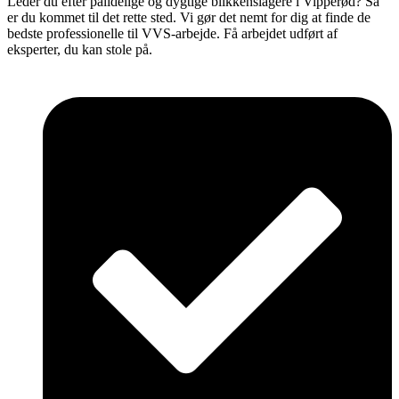
Leder du efter pålidelige og dygtige blikkenslagere i Vipperød? Så
er du kommet til det rette sted. Vi gør det nemt for dig at finde de
bedste professionelle til VVS-arbejde. Få arbejdet udført af
eksperter, du kan stole på.