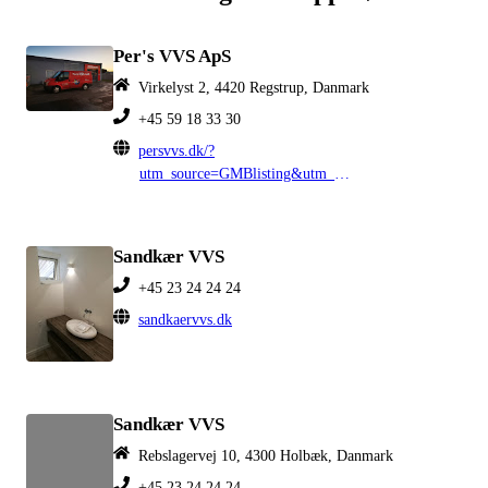
Per's VVS ApS
Virkelyst 2, 4420 Regstrup, Danmark
+45 59 18 33 30
persvvs.dk/?
utm_source=GMBlisting&utm_medium=Organic
Sandkær VVS
+45 23 24 24 24
sandkaervvs.dk
Sandkær VVS
Rebslagervej 10, 4300 Holbæk, Danmark
+45 23 24 24 24