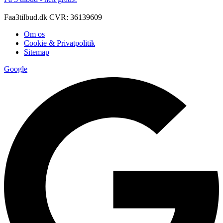
Faa3tilbud.dk CVR: 36139609
Om os
Cookie & Privatpolitik
Sitemap
Google