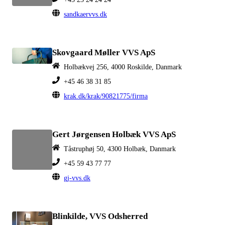
sandkaervvs.dk
Skovgaard Møller VVS ApS
Holbækvej 256, 4000 Roskilde, Danmark
+45 46 38 31 85
krak.dk/krak/90821775/firma
Gert Jørgensen Holbæk VVS ApS
Tåstruphøj 50, 4300 Holbæk, Danmark
+45 59 43 77 77
gj-vvs.dk
Blinkilde, VVS Odsherred