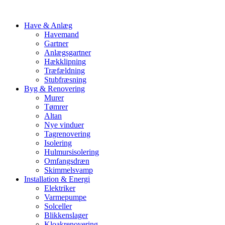
Have & Anlæg
Havemand
Gartner
Anlægsgartner
Hækklipning
Træfældning
Stubfræsning
Byg & Renovering
Murer
Tømrer
Altan
Nye vinduer
Tagrenovering
Isolering
Hulmursisolering
Omfangsdræn
Skimmelsvamp
Installation & Energi
Elektriker
Varmepumpe
Solceller
Blikkenslager
Kloakrenovering