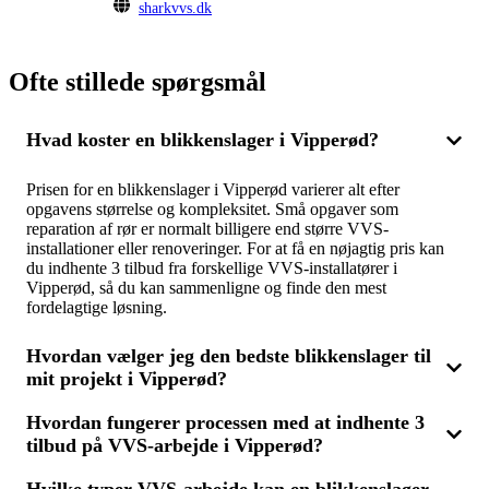
sharkvvs.dk
Ofte stillede spørgsmål
Hvad koster en blikkenslager i Vipperød?
Prisen for en blikkenslager i Vipperød varierer alt efter
opgavens størrelse og kompleksitet. Små opgaver som
reparation af rør er normalt billigere end større VVS-
installationer eller renoveringer. For at få en nøjagtig pris kan
du indhente 3 tilbud fra forskellige VVS-installatører i
Vipperød, så du kan sammenligne og finde den mest
fordelagtige løsning.
Hvordan vælger jeg den bedste blikkenslager til
mit projekt i Vipperød?
Hvordan fungerer processen med at indhente 3
For at finde den mest egnede blikkenslager eller VVS-
tilbud på VVS-arbejde i Vipperød?
installatør i Vipperød, bør du starte med at indhente 3 tilbud fra
flere firmaer. Ved at sammenligne prisniveauer, erfaringer og
tidligere kundetilfredshed kan du vælge den, der bedst opfylder