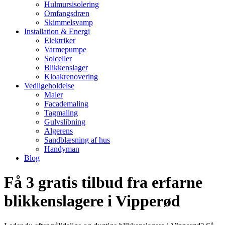
Hulmursisolering
Omfangsdræn
Skimmelsvamp
Installation & Energi
Elektriker
Varmepumpe
Solceller
Blikkenslager
Kloakrenovering
Vedligeholdelse
Maler
Facademaling
Tagmaling
Gulvslibning
Algerens
Sandblæsning af hus
Handyman
Blog
Få 3 gratis tilbud fra erfarne
blikkenslagere i Vipperød