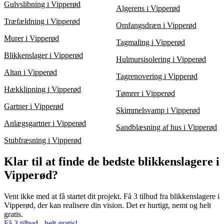
Gulvslibning i Vipperød
Algerens i Vipperød
Træfældning i Vipperød
Omfangsdræn i Vipperød
Murer i Vipperød
Tagmaling i Vipperød
Blikkenslager i Vipperød
Hulmursisolering i Vipperød
Altan i Vipperød
Tagrenovering i Vipperød
Hækklipning i Vipperød
Tømrer i Vipperød
Gartner i Vipperød
Skimmelsvamp i Vipperød
Anlægsgartner i Vipperød
Sandblæsning af hus i Vipperød
Stubfræsning i Vipperød
Klar til at finde de bedste blikkenslagere i
Vipperød?
Vent ikke med at få startet dit projekt. Få 3 tilbud fra blikkenslagere i
Vipperød, der kan realisere din vision. Det er hurtigt, nemt og helt
gratis.
Få 3 tilbud - helt gratis!