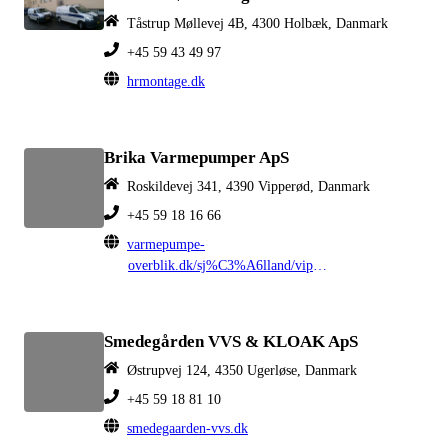
Tåstrup Møllevej 4B, 4300 Holbæk, Danmark
+45 59 43 49 97
hrmontage.dk
Brika Varmepumper ApS
Roskildevej 341, 4390 Vipperød, Danmark
+45 59 18 16 66
varmepumpe-
overblik.dk/sj%C3%A6lland/vipper%C3%B8d
Smedegården VVS & KLOAK ApS
Østrupvej 124, 4350 Ugerløse, Danmark
+45 59 18 81 10
smedegaarden-vvs.dk