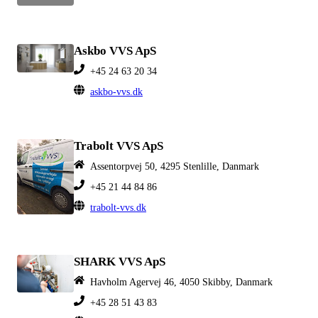
Askbo VVS ApS
+45 24 63 20 34
askbo-vvs.dk
Trabolt VVS ApS
Assentorpvej 50, 4295 Stenlille, Danmark
+45 21 44 84 86
trabolt-vvs.dk
SHARK VVS ApS
Havholm Agervej 46, 4050 Skibby, Danmark
+45 28 51 43 83