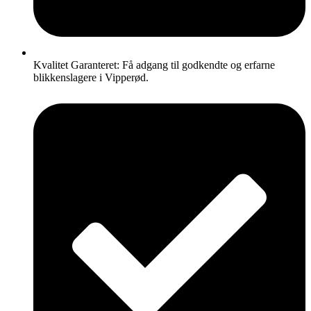
Kvalitet Garanteret: Få adgang til godkendte og erfarne
blikkenslagere i Vipperød.