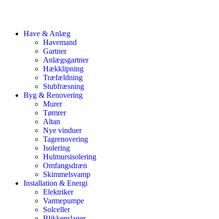
Have & Anlæg
Havemand
Gartner
Anlægsgartner
Hækklipning
Træfældning
Stubfræsning
Byg & Renovering
Murer
Tømrer
Altan
Nye vinduer
Tagrenovering
Isolering
Hulmursisolering
Omfangsdræn
Skimmelsvamp
Installation & Energi
Elektriker
Varmepumpe
Solceller
Blikkenslager