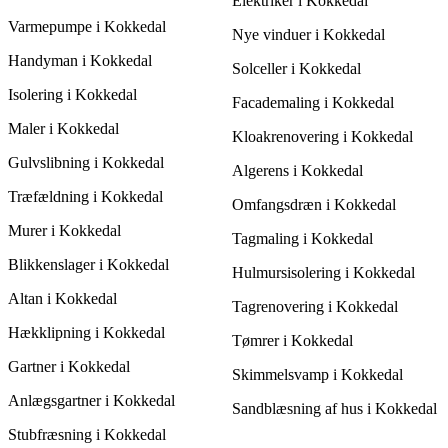
Elektriker i Kokkedal
energibesparelser, når du vælger.
Varmepumpe i Kokkedal
Nye vinduer i Kokkedal
Handyman i Kokkedal
Solceller i Kokkedal
Isolering i Kokkedal
Facademaling i Kokkedal
Maler i Kokkedal
Kloakrenovering i Kokkedal
Gulvslibning i Kokkedal
Algerens i Kokkedal
Træfældning i Kokkedal
Omfangsdræn i Kokkedal
Murer i Kokkedal
Tagmaling i Kokkedal
Blikkenslager i Kokkedal
Hulmursisolering i Kokkedal
Altan i Kokkedal
Tagrenovering i Kokkedal
Hækklipning i Kokkedal
Tømrer i Kokkedal
Gartner i Kokkedal
Skimmelsvamp i Kokkedal
Anlægsgartner i Kokkedal
Sandblæsning af hus i Kokkedal
Stubfræsning i Kokkedal