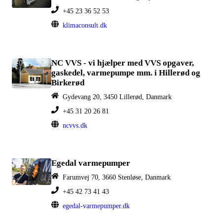
+45 23 36 52 53
klimaconsult.dk
NC VVS - vi hjælper med VVS opgaver,
gaskedel, varmepumpe mm. i Hillerød og
Birkerød
Gydevang 20, 3450 Lillerød, Danmark
+45 31 20 26 81
ncvvs.dk
Egedal varmepumper
Farumvej 70, 3660 Stenløse, Danmark
+45 42 73 41 43
egedal-varmepumper.dk