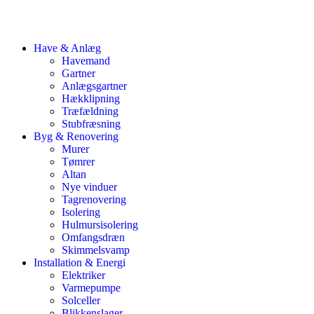
Have & Anlæg
Havemand
Gartner
Anlægsgartner
Hækklipning
Træfældning
Stubfræsning
Byg & Renovering
Murer
Tømrer
Altan
Nye vinduer
Tagrenovering
Isolering
Hulmursisolering
Omfangsdræn
Skimmelsvamp
Installation & Energi
Elektriker
Varmepumpe
Solceller
Blikkenslager