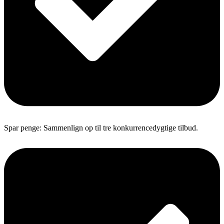
Spar penge: Sammenlign op til tre konkurrencedygtige tilbud.