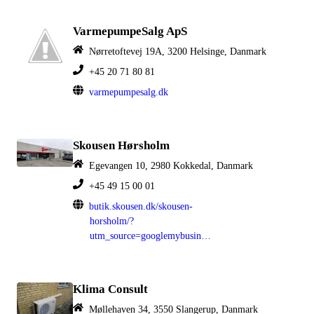
VarmepumpeSalg ApS
Nørretoftevej 19A, 3200 Helsinge, Danmark
+45 20 71 80 81
varmepumpesalg.dk
Skousen Hørsholm
Egevangen 10, 2980 Kokkedal, Danmark
+45 49 15 00 01
butik.skousen.dk/skousen-
horsholm/?
utm_source=googlemybusiness&utm_medium=organic&utm_campaign=horsholm
Klima Consult
Møllehaven 34, 3550 Slangerup, Danmark