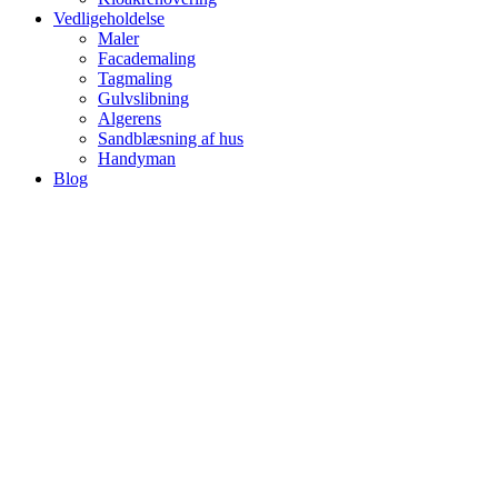
Vedligeholdelse
Maler
Facademaling
Tagmaling
Gulvslibning
Algerens
Sandblæsning af hus
Handyman
Blog