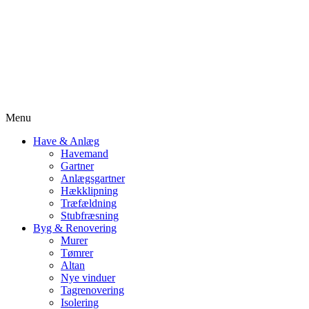
Menu
Have & Anlæg
Havemand
Gartner
Anlægsgartner
Hækklipning
Træfældning
Stubfræsning
Byg & Renovering
Murer
Tømrer
Altan
Nye vinduer
Tagrenovering
Isolering