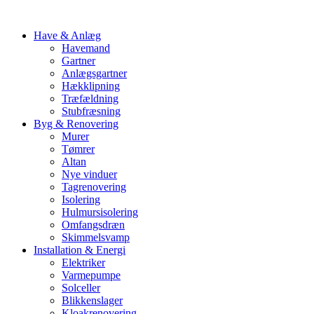
Have & Anlæg
Havemand
Gartner
Anlægsgartner
Hækklipning
Træfældning
Stubfræsning
Byg & Renovering
Murer
Tømrer
Altan
Nye vinduer
Tagrenovering
Isolering
Hulmursisolering
Omfangsdræn
Skimmelsvamp
Installation & Energi
Elektriker
Varmepumpe
Solceller
Blikkenslager
Kloakrenovering