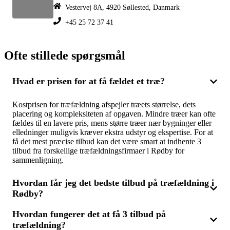
Vestervej 8A, 4920 Søllested, Danmark
+45 25 72 37 41
Ofte stillede spørgsmål
Hvad er prisen for at få fældet et træ?
Kostprisen for træfældning afspejler træets størrelse, dets
placering og kompleksiteten af opgaven. Mindre træer kan ofte
fældes til en lavere pris, mens større træer nær bygninger eller
elledninger muligvis kræver ekstra udstyr og ekspertise. For at
få det mest præcise tilbud kan det være smart at indhente 3
tilbud fra forskellige træfældningsfirmaer i Rødby for
sammenligning.
Hvordan får jeg det bedste tilbud på træfældning i
Rødby?
Hvordan fungerer det at få 3 tilbud på
For at opnå det mest fordelagtige tilbud bør du anmode om 3
træfældning?
tilbud fra forskellige træfældningsfirmaer i Rødby. Du kan