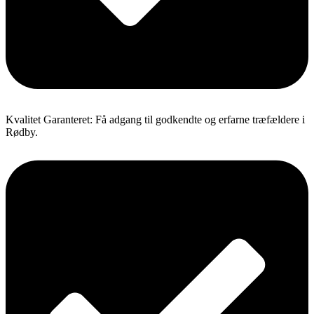
Kvalitet Garanteret: Få adgang til godkendte og erfarne træfældere i
Rødby.