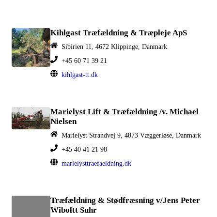
Kihlgast Træfældning & Træpleje ApS
Sibirien 11, 4672 Klippinge, Danmark
+45 60 71 39 21
kihlgast-tt.dk
Marielyst Lift & Træfældning /v. Michael
Nielsen
Marielyst Strandvej 9, 4873 Væggerløse, Danmark
+45 40 41 21 98
marielysttraefaeldning.dk
Træfældning & Stødfræsning v/Jens Peter
Wiboltt Suhr