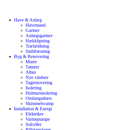
Have & Anlæg
Havemand
Gartner
Anlægsgartner
Hækklipning
Træfældning
Stubfræsning
Byg & Renovering
Murer
Tømrer
Altan
Nye vinduer
Tagrenovering
Isolering
Hulmursisolering
Omfangsdræn
Skimmelsvamp
Installation & Energi
Elektriker
Varmepumpe
Solceller
Blikkenslager