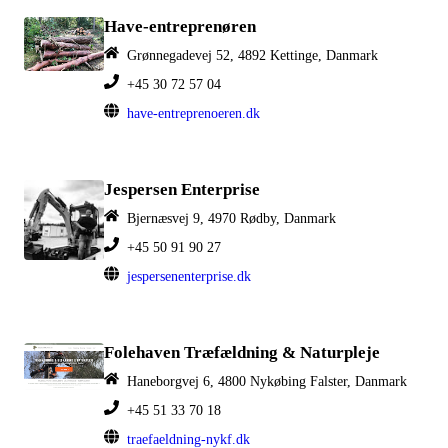
Have-entreprenøren
Grønnegadevej 52, 4892 Kettinge, Danmark
+45 30 72 57 04
have-entreprenoeren.dk
Jespersen Enterprise
Bjernæsvej 9, 4970 Rødby, Danmark
+45 50 91 90 27
jespersenenterprise.dk
Folehaven Træfældning & Naturpleje
Haneborgvej 6, 4800 Nykøbing Falster, Danmark
+45 51 33 70 18
traefaeldning-nykf.dk