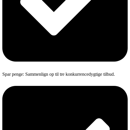
Spar penge: Sammenlign op til tre konkurrencedygtige tilbud.