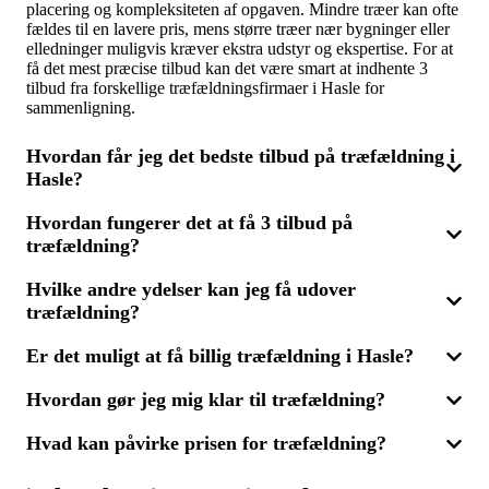
placering og kompleksiteten af opgaven. Mindre træer kan ofte
fældes til en lavere pris, mens større træer nær bygninger eller
elledninger muligvis kræver ekstra udstyr og ekspertise. For at
få det mest præcise tilbud kan det være smart at indhente 3
tilbud fra forskellige træfældningsfirmaer i Hasle for
sammenligning.
Hvordan får jeg det bedste tilbud på træfældning i
Hasle?
Hvordan fungerer det at få 3 tilbud på
For at opnå det mest fordelagtige tilbud bør du anmode om 3
træfældning?
tilbud fra forskellige træfældningsfirmaer i Hasle. Du kan
sammenligne priser, vurderer firmaernes erfaring og læse
kundeanmeldelser for at sikre dig den bedste service til den
Hvilke andre ydelser kan jeg få udover
Du skal blot beskrive din opgave kort, når du søger om 3 tilbud
mest attraktive pris.
træfældning?
på træfældning. Dernæst vil du modtage tilbud fra op til tre
forskellige virksomheder, der kan udføre opgaven. Dette giver
mulighed for at sammenligne priser, tjenester og erfaringer for
Er det muligt at få billig træfældning i Hasle?
Ved siden af træfældning tilbyder mange firmaer også ydelser
at finde den bedste løsning til dine behov i Hasle.
som træpleje, beskæring og stubbefjernelse. Disse services kan
Hvordan gør jeg mig klar til træfældning?
være nødvendige for at bevare træernes sundhed eller for at
Ja, det er muligt at finde økonomisk fordelagtige løsninger ved
rydde op efter fældning. Du kan indhente 3 tilbud for at
at sammenligne flere tilbud fra forskellige firmaer. Ved at
vurdere priser og service, der passer til dine behov i Hasle.
Hvad kan påvirke prisen for træfældning?
anmode om 3 tilbud får du mulighed for at finde en
Inden træfældningsfirmaet kommer til din adresse i Hasle, bør
omkostningseffektiv service uden at gå på kompromis med
du sørge for, at området omkring træet er fri for hindringer.
kvaliteten.
Hvis der er forhold såsom nærliggende bygninger eller