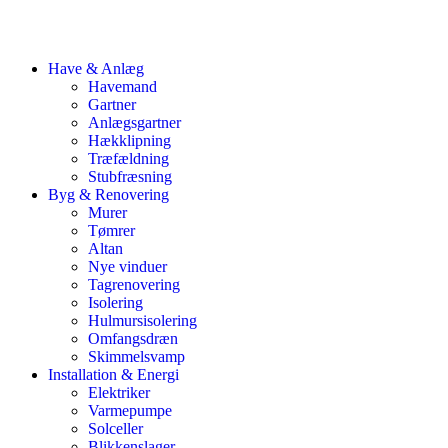
Have & Anlæg
Havemand
Gartner
Anlægsgartner
Hækklipning
Træfældning
Stubfræsning
Byg & Renovering
Murer
Tømrer
Altan
Nye vinduer
Tagrenovering
Isolering
Hulmursisolering
Omfangsdræn
Skimmelsvamp
Installation & Energi
Elektriker
Varmepumpe
Solceller
Blikkenslager