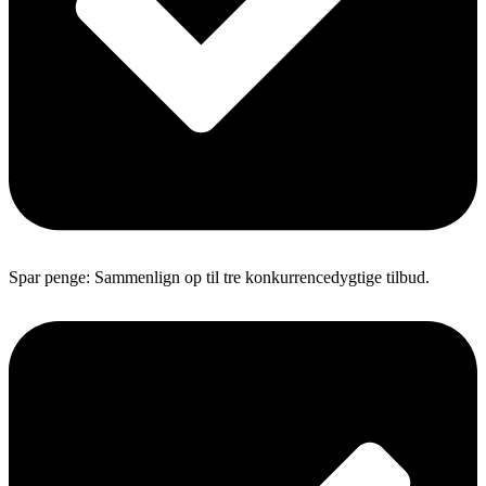
Spar penge: Sammenlign op til tre konkurrencedygtige tilbud.