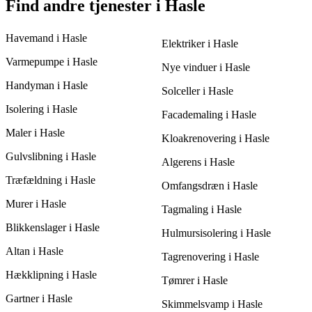
Træfældningens pris kan påvirkes af træets højde, diameter, og
Find andre tjenester i Hasle
elledninger, bør disse detaljer deles, når du indhenter 3 tilbud,
placering samt eventuelle sikkerhedsrisici. For eksempel
for at sikre sikker og effektiv træfældning.
kræver træer tæt på bygninger eller elledninger mere eftertanke
Havemand i Hasle
og udstyr. Ved at få 3 tilbud kan du bedre forstå
Elektriker i Hasle
omkostningerne ved din specifikke opgave og vælge den mest
Varmepumpe i Hasle
passende pris og service i Hasle.
Nye vinduer i Hasle
Handyman i Hasle
Solceller i Hasle
Isolering i Hasle
Facademaling i Hasle
Maler i Hasle
Kloakrenovering i Hasle
Gulvslibning i Hasle
Algerens i Hasle
Træfældning i Hasle
Omfangsdræn i Hasle
Murer i Hasle
Tagmaling i Hasle
Blikkenslager i Hasle
Hulmursisolering i Hasle
Altan i Hasle
Tagrenovering i Hasle
Hækklipning i Hasle
Tømrer i Hasle
Gartner i Hasle
Skimmelsvamp i Hasle