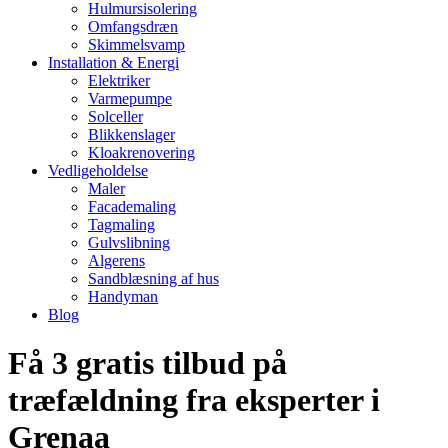
Hulmursisolering
Omfangsdræn
Skimmelsvamp
Installation & Energi
Elektriker
Varmepumpe
Solceller
Blikkenslager
Kloakrenovering
Vedligeholdelse
Maler
Facademaling
Tagmaling
Gulvslibning
Algerens
Sandblæsning af hus
Handyman
Blog
Få 3 gratis tilbud på
træfældning fra eksperter i
Grenaa