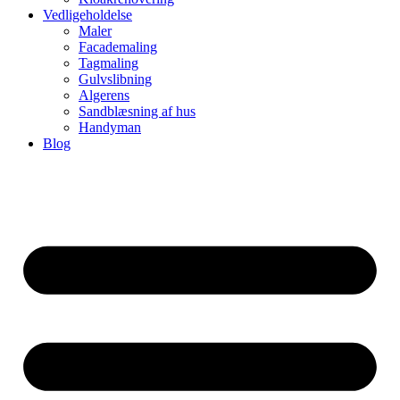
Vedligeholdelse
Maler
Facademaling
Tagmaling
Gulvslibning
Algerens
Sandblæsning af hus
Handyman
Blog