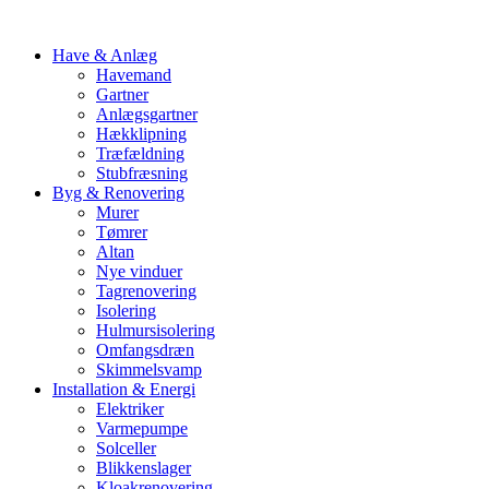
Have & Anlæg
Havemand
Gartner
Anlægsgartner
Hækklipning
Træfældning
Stubfræsning
Byg & Renovering
Murer
Tømrer
Altan
Nye vinduer
Tagrenovering
Isolering
Hulmursisolering
Omfangsdræn
Skimmelsvamp
Installation & Energi
Elektriker
Varmepumpe
Solceller
Blikkenslager
Kloakrenovering