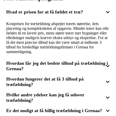
Hvad er prisen for at få fældet et træ?
Kostprisen for træfældning afspejler træets størrelse, dets
placering og kompleksiteten af opgaven. Mindre træer kan ofte
fældes til en lavere pris, mens større træer nær bygninger eller
elledninger muligvis kræver ekstra udstyr og ekspertise. For at
få det mest præcise tilbud kan det være smart at indhente 3
tilbud fra forskellige træfældningsfirmaer i Grenaa for
sammenligning.
Hvordan får jeg det bedste tilbud på træfældning i
Grenaa?
Hvordan fungerer det at få 3 tilbud på
For at opnå det mest fordelagtige tilbud bør du anmode om 3
træfældning?
tilbud fra forskellige træfældningsfirmaer i Grenaa. Du kan
sammenligne priser, vurderer firmaernes erfaring og læse
kundeanmeldelser for at sikre dig den bedste service til den
Hvilke andre ydelser kan jeg få udover
Du skal blot beskrive din opgave kort, når du søger om 3 tilbud
mest attraktive pris.
træfældning?
på træfældning. Dernæst vil du modtage tilbud fra op til tre
forskellige virksomheder, der kan udføre opgaven. Dette giver
mulighed for at sammenligne priser, tjenester og erfaringer for
Er det muligt at få billig træfældning i Grenaa?
Ved siden af træfældning tilbyder mange firmaer også ydelser
at finde den bedste løsning til dine behov i Grenaa.