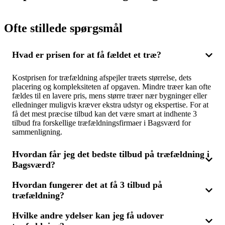
Ofte stillede spørgsmål
Hvad er prisen for at få fældet et træ?
Kostprisen for træfældning afspejler træets størrelse, dets
placering og kompleksiteten af opgaven. Mindre træer kan ofte
fældes til en lavere pris, mens større træer nær bygninger eller
elledninger muligvis kræver ekstra udstyr og ekspertise. For at
få det mest præcise tilbud kan det være smart at indhente 3
tilbud fra forskellige træfældningsfirmaer i Bagsværd for
sammenligning.
Hvordan får jeg det bedste tilbud på træfældning i
Bagsværd?
Hvordan fungerer det at få 3 tilbud på
For at opnå det mest fordelagtige tilbud bør du anmode om 3
træfældning?
tilbud fra forskellige træfældningsfirmaer i Bagsværd. Du kan
sammenligne priser, vurderer firmaernes erfaring og læse
kundeanmeldelser for at sikre dig den bedste service til den
Hvilke andre ydelser kan jeg få udover
Du skal blot beskrive din opgave kort, når du søger om 3 tilbud
mest attraktive pris.