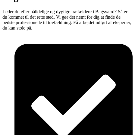
Leder du efter pålidelige og dygtige træfældere i Bagsværd? Så er
du kommet til det rette sted. Vi gør det nemt for dig at finde de
bedste professionelle til træfældning. Få arbejdet udført af eksperter,
du kan stole på.