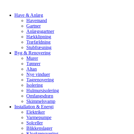
Have & Anlæg
Havemand
Gartner
Anlægsgartner
Hækklipning
Træfældning
Stubfræsning
Byg & Renovering
Murer
Tømrer
Altan
Nye vinduer
Tagrenovering
Isolering
Hulmursisolering
Omfangsdræn
Skimmelsvamp
Installation & Energi
Elektriker
Varmepumpe
Solceller
Blikkenslager
Kloakrenovering