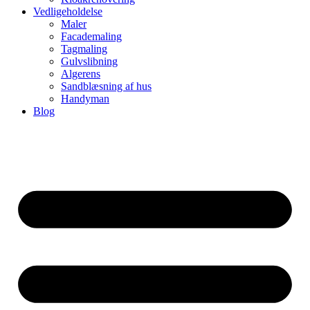
Vedligeholdelse
Maler
Facademaling
Tagmaling
Gulvslibning
Algerens
Sandblæsning af hus
Handyman
Blog