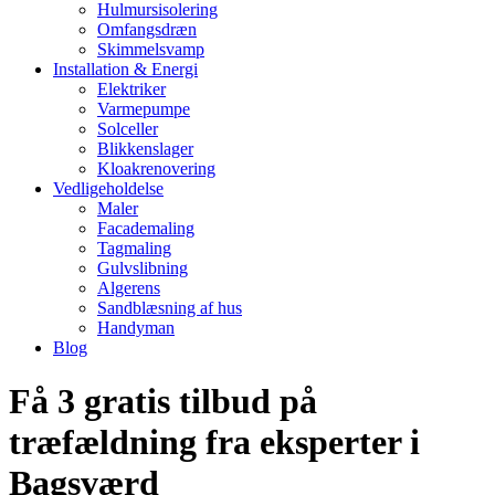
Hulmursisolering
Omfangsdræn
Skimmelsvamp
Installation & Energi
Elektriker
Varmepumpe
Solceller
Blikkenslager
Kloakrenovering
Vedligeholdelse
Maler
Facademaling
Tagmaling
Gulvslibning
Algerens
Sandblæsning af hus
Handyman
Blog
Få 3 gratis tilbud på
træfældning fra eksperter i
Bagsværd