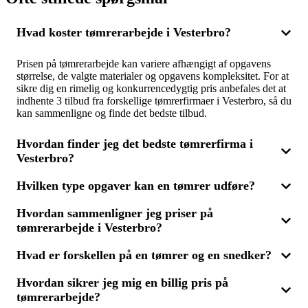
Hvad koster tømrerarbejde i Vesterbro?
Prisen på tømrerarbejde kan variere afhængigt af opgavens
størrelse, de valgte materialer og opgavens kompleksitet. For at
sikre dig en rimelig og konkurrencedygtig pris anbefales det at
indhente 3 tilbud fra forskellige tømrerfirmaer i Vesterbro, så du
kan sammenligne og finde det bedste tilbud.
Hvordan finder jeg det bedste tømrerfirma i
Vesterbro?
Hvilken type opgaver kan en tømrer udføre?
For at vælge det bedste tømrerfirma til dit projekt kan du
sammenligne flere tilbud. Få 3 tilbud fra forskellige firmaer i
Hvordan sammenligner jeg priser på
Vesterbro og vurder pris, erfaring og kvalitet. Det hjælper dig
Tømrere udfører mange forskellige opgaver, lige fra
med at finde en tømrer, der leverer den bedste løsning inden for
tømrerarbejde i Vesterbro?
tagkonstruktioner og gulvlægning til installation af døre og
dit budget.
vinduer. Mange firmaer tilbyder også specialiserede ydelser
som snedkerarbejde, der kræver præcision og
Hvad er forskellen på en tømrer og en snedker?
Ved prissammenligning på tømrerarbejde bør du ikke kun
håndværksmæssige færdigheder. Indhent 3 tilbud for at finde
fokusere på prisen, men også vurdere materialernes kvalitet og
den rette tømrer til din opgave i Vesterbro.
Hvordan sikrer jeg mig en billig pris på
tømrerens erfaring. Gennem indhentning af 3 tilbud fra
En tømrer håndterer typisk større bygningsopgaver som
forskellige tømrerfirmaer i Vesterbro får du et godt overblik
tømrerarbejde?
tagkonstruktioner og gulvlægning, mens en snedker ofte