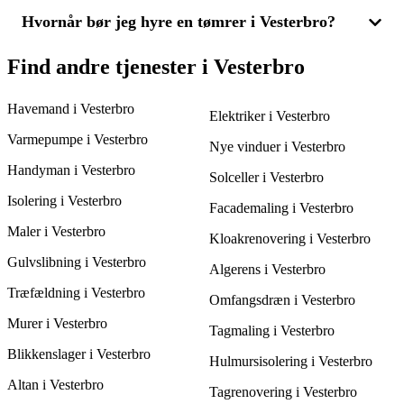
over, hvilken løsning der giver mest værdi for pengene.
fokuserer på detaljeret arbejde som møbelproduktion eller
skræddersyede løsninger. Mange tømrerfirmaer i Vesterbro
Hvornår bør jeg hyre en tømrer i Vesterbro?
For at få en fordelagtig pris på tømrerarbejde bør du altid
tilbyder begge typer arbejde, så det er vigtigt at finde et firma,
sammenligne flere tilbud. Ved at få 3 tilbud fra forskellige
der kan imødekomme dine specifikke behov. Indhent 3 tilbud
tømrerfirmaer i Vesterbro kan du vurdere både prisniveauet og
Det er godt at hyre en tømrer, når du skal have hjælp til
Find andre tjenester i Vesterbro
for at sammenligne dine muligheder.
arbejdets kvalitet, hvilket hjælper dig med at træffe det mest
renovering, ombygning eller nybyggeri. Uanset om det handler
økonomiske valg uden at gå på kompromis med kvaliteten.
om at lægge nyt gulv, bygge en terrasse eller erstatte vinduer,
Havemand i Vesterbro
kan en tømrer i Vesterbro sikre et professionelt resultat. Indhent
Elektriker i Vesterbro
3 tilbud for at finde den bedste løsning til din opgave.
Varmepumpe i Vesterbro
Nye vinduer i Vesterbro
Handyman i Vesterbro
Solceller i Vesterbro
Isolering i Vesterbro
Facademaling i Vesterbro
Maler i Vesterbro
Kloakrenovering i Vesterbro
Gulvslibning i Vesterbro
Algerens i Vesterbro
Træfældning i Vesterbro
Omfangsdræn i Vesterbro
Murer i Vesterbro
Tagmaling i Vesterbro
Blikkenslager i Vesterbro
Hulmursisolering i Vesterbro
Altan i Vesterbro
Tagrenovering i Vesterbro