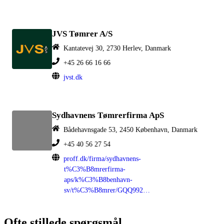
JVS Tømrer A/S
Kantatevej 30, 2730 Herlev, Danmark
+45 26 66 16 66
jvst.dk
Sydhavnens Tømrerfirma ApS
Bådehavnsgade 53, 2450 København, Danmark
+45 40 56 27 54
proff.dk/firma/sydhavnens-
t%C3%B8mrerfirma-
aps/k%C3%B8benhavn-
sv/t%C3%B8mrer/GQQ992I0FE2
Ofte stillede spørgsmål