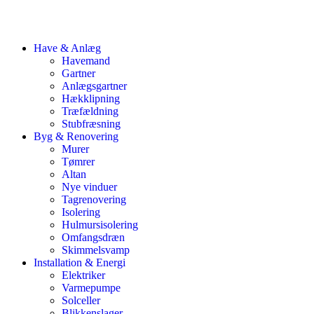
Have & Anlæg
Havemand
Gartner
Anlægsgartner
Hækklipning
Træfældning
Stubfræsning
Byg & Renovering
Murer
Tømrer
Altan
Nye vinduer
Tagrenovering
Isolering
Hulmursisolering
Omfangsdræn
Skimmelsvamp
Installation & Energi
Elektriker
Varmepumpe
Solceller
Blikkenslager