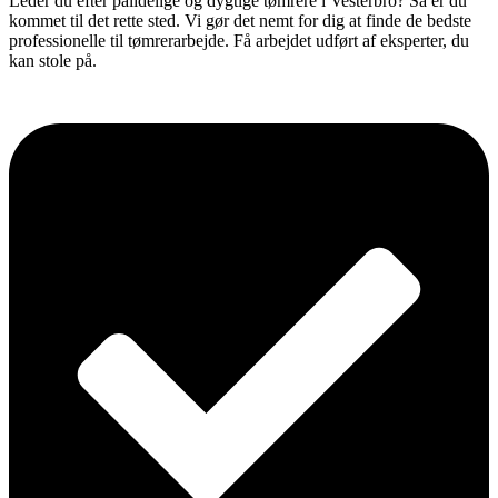
Leder du efter pålidelige og dygtige tømrere i Vesterbro? Så er du
kommet til det rette sted. Vi gør det nemt for dig at finde de bedste
professionelle til tømrerarbejde. Få arbejdet udført af eksperter, du
kan stole på.