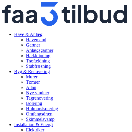
Have & Anlæg
Havemand
Gartner
Anlægsgartner
Hækklipning
Træfældning
Stubfræsning
Byg & Renovering
Murer
Tømrer
Altan
Nye vinduer
Tagrenovering
Isolering
Hulmursisolering
Omfangsdræn
Skimmelsvamp
Installation & Energi
Elektriker