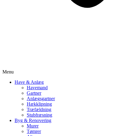
Menu
Have & Anlæg
Havemand
Gartner
Anlægsgartner
Hækklipning
Træfældning
Stubfræsning
Byg & Renovering
Murer
Tømrer