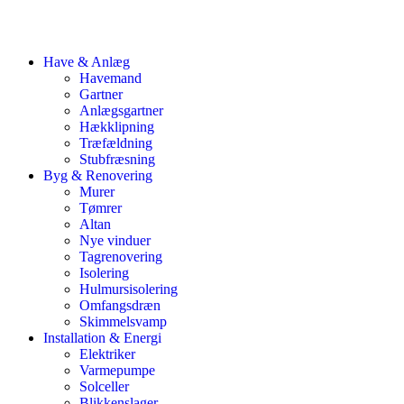
Have & Anlæg
Havemand
Gartner
Anlægsgartner
Hækklipning
Træfældning
Stubfræsning
Byg & Renovering
Murer
Tømrer
Altan
Nye vinduer
Tagrenovering
Isolering
Hulmursisolering
Omfangsdræn
Skimmelsvamp
Installation & Energi
Elektriker
Varmepumpe
Solceller
Blikkenslager