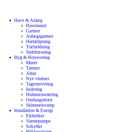
Have & Anlæg
Havemand
Gartner
Anlægsgartner
Hækklipning
Træfældning
Stubfræsning
Byg & Renovering
Murer
Tømrer
Altan
Nye vinduer
Tagrenovering
Isolering
Hulmursisolering
Omfangsdræn
Skimmelsvamp
Installation & Energi
Elektriker
Varmepumpe
Solceller
Blikkenslager