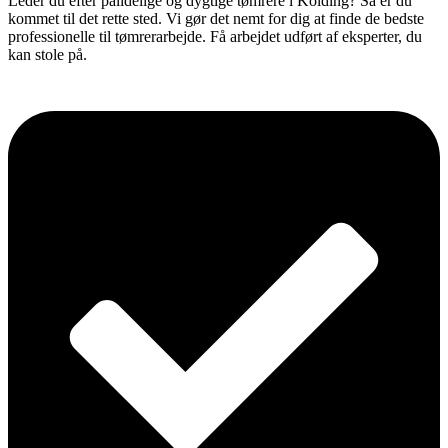
Leder du efter pålidelige og dygtige tømrere i Kolding? Så er du
kommet til det rette sted. Vi gør det nemt for dig at finde de bedste
professionelle til tømrerarbejde. Få arbejdet udført af eksperter, du
kan stole på.