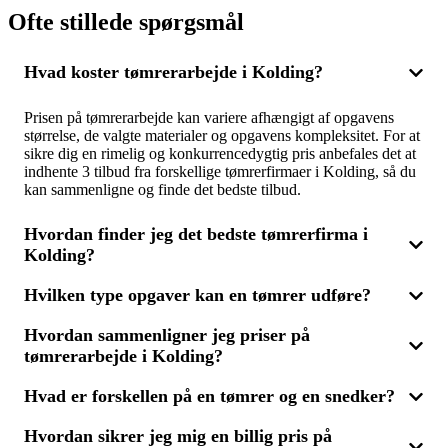
Ofte stillede spørgsmål
Hvad koster tømrerarbejde i Kolding?
Prisen på tømrerarbejde kan variere afhængigt af opgavens
størrelse, de valgte materialer og opgavens kompleksitet. For at
sikre dig en rimelig og konkurrencedygtig pris anbefales det at
indhente 3 tilbud fra forskellige tømrerfirmaer i Kolding, så du
kan sammenligne og finde det bedste tilbud.
Hvordan finder jeg det bedste tømrerfirma i
Kolding?
Hvilken type opgaver kan en tømrer udføre?
For at vælge det bedste tømrerfirma til dit projekt kan du
sammenligne flere tilbud. Få 3 tilbud fra forskellige firmaer i
Hvordan sammenligner jeg priser på
Kolding og vurder pris, erfaring og kvalitet. Det hjælper dig
Tømrere udfører mange forskellige opgaver, lige fra
med at finde en tømrer, der leverer den bedste løsning inden for
tømrerarbejde i Kolding?
tagkonstruktioner og gulvlægning til installation af døre og
dit budget.
vinduer. Mange firmaer tilbyder også specialiserede ydelser
som snedkerarbejde, der kræver præcision og
Hvad er forskellen på en tømrer og en snedker?
Ved prissammenligning på tømrerarbejde bør du ikke kun
håndværksmæssige færdigheder. Indhent 3 tilbud for at finde
fokusere på prisen, men også vurdere materialernes kvalitet og
den rette tømrer til din opgave i Kolding.
Hvordan sikrer jeg mig en billig pris på
tømrerens erfaring. Gennem indhentning af 3 tilbud fra
En tømrer håndterer typisk større bygningsopgaver som