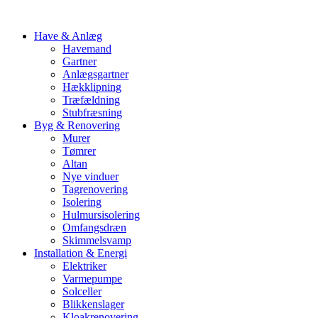
Have & Anlæg
Havemand
Gartner
Anlægsgartner
Hækklipning
Træfældning
Stubfræsning
Byg & Renovering
Murer
Tømrer
Altan
Nye vinduer
Tagrenovering
Isolering
Hulmursisolering
Omfangsdræn
Skimmelsvamp
Installation & Energi
Elektriker
Varmepumpe
Solceller
Blikkenslager
Kloakrenovering