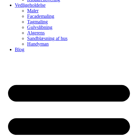
Vedligeholdelse
Maler
Facademaling
Tagmaling
Gulvslibning
Algerens
Sandblæsning af hus
Handyman
Blog