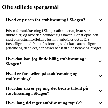
Ofte stillede spørgsmål
Hvad er prisen for stubfræsning i Skagen?
Prisen for stubfræsning i Skagen afhænger af, hvor stor
stubben er, og hvor den befinder sig i haven. For at opnå den
mest omkostningseffektive løsning anbefales det at få 3
forskellige tilbud fra professionelle, så du kan sammenligne
priserne og finde det, der passer bedst til dine behov og budget.
Hvordan kan jeg finde billig stubfræsning i
Skagen?
Hvad er forskellen på stubfræsning og
For at finde billig stubfræsning i Skagen skal du sammenligne
rodfræsning?
flere tilbud. Ved at indhente 3 tilbud fra fagfolk sikrer du, at du
får en god pris uden at gå på kompromis med kvaliteten. Det er
vigtigt at beskrive opgaven præcist for at modtage
Hvordan sikrer jeg mig det bedste tilbud på
Stubfræsning fjerner stubben lige under jordoverfladen, mens
sammenlignelige og nøjagtige tilbud.
stubfræsning i Skagen?
rodfræsning tager en større del af rodsystemet med. Hvis du
planlægger ny beplantning, kan rodfræsning være påkrævet. Få
3 tilbud, så du kan vælge den bedste løsning, uanset om du skal
Hvor lang tid tager stubfræsning typisk?
For at få det mest fordelagtige tilbud på stubfræsning i Skagen
have stub- eller rodfræsning.