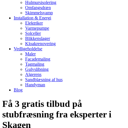
Hulmursisolering
Omfangsdræn
Skimmelsvamp
Installation & Energi
Elektriker
Varmepumpe
Solceller
Blikkenslager
Kloakrenovering
Vedligeholdelse
Maler
Facademaling
Tagmaling
Gulvslibning
Algerens
Sandblæsning af hus
Handyman
Blog
Få 3 gratis tilbud på
stubfræsning fra eksperter i
Skagen