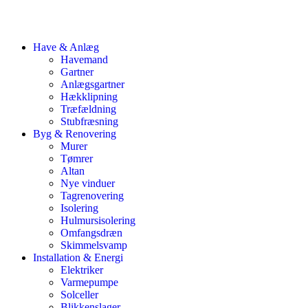
Have & Anlæg
Havemand
Gartner
Anlægsgartner
Hækklipning
Træfældning
Stubfræsning
Byg & Renovering
Murer
Tømrer
Altan
Nye vinduer
Tagrenovering
Isolering
Hulmursisolering
Omfangsdræn
Skimmelsvamp
Installation & Energi
Elektriker
Varmepumpe
Solceller
Blikkenslager