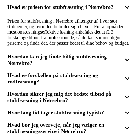
Hvad er prisen for stubfræsning i Nørrebro?
Prisen for stubfræsning i Nørrebro afhænger af, hvor stor
stubben er, og hvor den befinder sig i haven. For at opnå den
mest omkostningseffektive løsning anbefales det at få 3
forskellige tilbud fra professionelle, så du kan sammenligne
priserne og finde det, der passer bedst til dine behov og budget.
Hvordan kan jeg finde billig stubfræsning i
Nørrebro?
Hvad er forskellen på stubfræsning og
For at finde billig stubfræsning i Nørrebro skal du sammenligne
rodfræsning?
flere tilbud. Ved at indhente 3 tilbud fra fagfolk sikrer du, at du
får en god pris uden at gå på kompromis med kvaliteten. Det er
vigtigt at beskrive opgaven præcist for at modtage
Hvordan sikrer jeg mig det bedste tilbud på
Stubfræsning fjerner stubben lige under jordoverfladen, mens
sammenlignelige og nøjagtige tilbud.
stubfræsning i Nørrebro?
rodfræsning tager en større del af rodsystemet med. Hvis du
planlægger ny beplantning, kan rodfræsning være påkrævet. Få
3 tilbud, så du kan vælge den bedste løsning, uanset om du skal
Hvor lang tid tager stubfræsning typisk?
For at få det mest fordelagtige tilbud på stubfræsning i
have stub- eller rodfræsning.
Nørrebro bør du indhente flere tilbud fra forskellige
Hvad bør jeg overveje, når jeg vælger en
entreprenører. Ved at modtage 3 tilbud kan du sammenligne
Varigheden af en stubfræsning afhænger af antallet og
pris, omfang og kvalitet, hvilket sikrer, at du får den mest
stubfræsningsservice i Nørrebro?
størrelsen af stubbe. En rutineret fagperson kan ofte nøjes med
økonomiske løsning til din have.