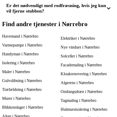
kort tid til opgaven. Ved at modtage 3 tilbud kan du også få en
præcis tidsangivelse og vurdere, hvilken leverandør der tilbyder
Er det nødvendigt med rodfræsning, hvis jeg kun
Før du vælger en stubfræsningsservice i Nørrebro, bør du
den bedste service til prisen.
vil fjerne stubben?
undersøge flere tilbud for at sikre dig den bedste pris og
kvalitet. Spørg ind til erfaring, type udstyr og hvor dybt de
fræser for at sikre, at du får den mest passende løsning.
Normalt er rodfræsning ikke nødvendig, hvis du kun ønsker at
Find andre tjenester i Nørrebro
fjerne selve stubben, da stubfræsning fjerner den del der er over
jorden plus lidt under. Men hvis du vil plante på stedet, kan
Havemand i Nørrebro
rodfræsning være relevant. Indhent 3 tilbud for at finde den
Elektriker i Nørrebro
bedste løsning for dig.
Varmepumpe i Nørrebro
Nye vinduer i Nørrebro
Handyman i Nørrebro
Solceller i Nørrebro
Isolering i Nørrebro
Facademaling i Nørrebro
Maler i Nørrebro
Kloakrenovering i Nørrebro
Gulvslibning i Nørrebro
Algerens i Nørrebro
Træfældning i Nørrebro
Omfangsdræn i Nørrebro
Murer i Nørrebro
Tagmaling i Nørrebro
Blikkenslager i Nørrebro
Hulmursisolering i Nørrebro
Altan i Nørrebro