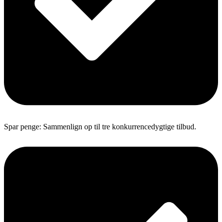
Spar penge: Sammenlign op til tre konkurrencedygtige tilbud.